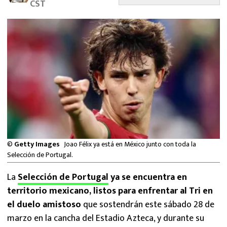
CST
MEXICANOS EN EL EXTRANJERO
FUTBOL ESTUFA
FÓRMULA 1
BOXEO
LIGA MX
NFL
©
Getty Images
Joao Félix ya está en México junto con toda la
Selección de Portugal.
La
Selección de Portugal
ya se encuentra en
territorio mexicano, listos para enfrentar al Tri en
el duelo amistoso
que sostendrán este sábado 28 de
marzo en la cancha del Estadio Azteca, y durante su