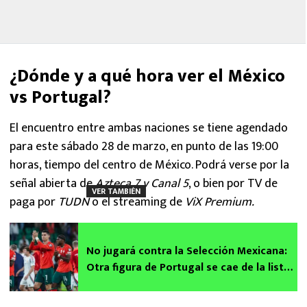
¿Dónde y a qué hora ver el México
vs Portugal?
El encuentro entre ambas naciones se tiene agendado
para este sábado 28 de marzo, en punto de las 19:00
horas, tiempo del centro de México. Podrá verse por la
señal abierta de
Azteca 7 y Canal 5
, o bien por TV de
VER TAMBIÉN
paga por
TUDN
o el streaming de
ViX Premium.
No jugará contra la Selección Mexicana:
Otra figura de Portugal se cae de la lista
a última hora