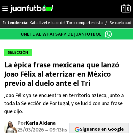
Katia Itzel e Isacc del Toro comparten lista
Se cuela audi
Es tendencia:
Saltar
ÚNETE AL WHATSAPP DE JUANFUTBOL
LO ÚLTIMO
al
contenido
LIGA MX
SELECCIÓN
La épica frase mexicana que lanzó
RAYADOS
Joao Félix al aterrizar en México
PUMAS
previo al duelo ante el Tri
ATLANTE
Joao Félix ya se encuentra en territorio azteca, junto a
toda la Selección de Portugal, y se lució con una frase
SELECCIÓN MEXICANA
que dijo.
Por
Karla Aldana
FUTBOL INTERNACIONAL
Síguenos en Google
25/03/2026 – 09:13hs