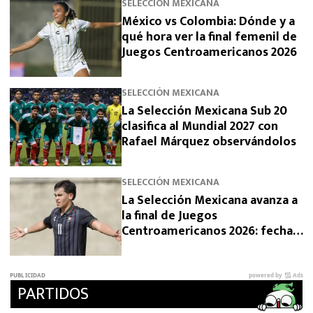
SELECCIÓN MEXICANA
México vs Colombia: Dónde y a
qué hora ver la final femenil de
Juegos Centroamericanos 2026
SELECCIÓN MEXICANA
La Selección Mexicana Sub 20
clasifica al Mundial 2027 con
Rafael Márquez observándolos
SELECCIÓN MEXICANA
La Selección Mexicana avanza a
la final de Juegos
Centroamericanos 2026: fecha,
horario y rival