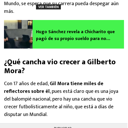
Mundo, se espera que su carrera pueda despegar aún
VER TAMBIÉN
más.
Hugo Sánchez revela a Chicharito que
pagó de su propio sueldo para no
fracasar en Europa
¿Qué cancha vio crecer a Gilberto
Mora?
Con 17 años de edad,
Gil Mora tiene miles de
reflectores sobre él
, pues está claro que es una joya
del balompié nacional, pero hay una cancha que vio
crecer futbolísticamente al niño, que está a días de
disputar un Mundial.