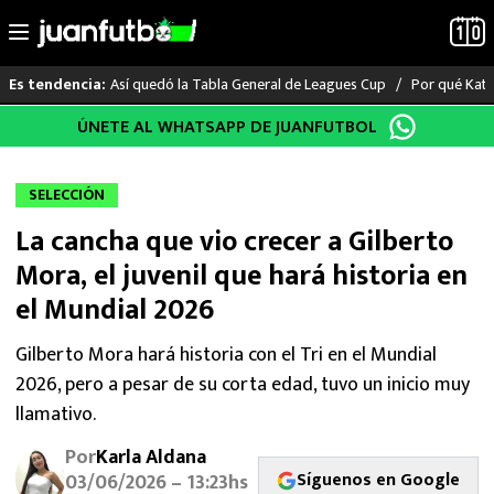
Así quedó la Tabla General de Leagues Cup
Por qué Katia
Es tendencia:
Saltar
ÚNETE AL WHATSAPP DE JUANFUTBOL
LO ÚLTIMO
al
contenido
LIGA MX
SELECCIÓN
La cancha que vio crecer a Gilberto
RAYADOS
Mora, el juvenil que hará historia en
PUMAS
el Mundial 2026
ATLANTE
Gilberto Mora hará historia con el Tri en el Mundial
2026, pero a pesar de su corta edad, tuvo un inicio muy
SELECCIÓN MEXICANA
llamativo.
Por
Karla Aldana
FUTBOL INTERNACIONAL
Síguenos en Google
03/06/2026 – 13:23hs