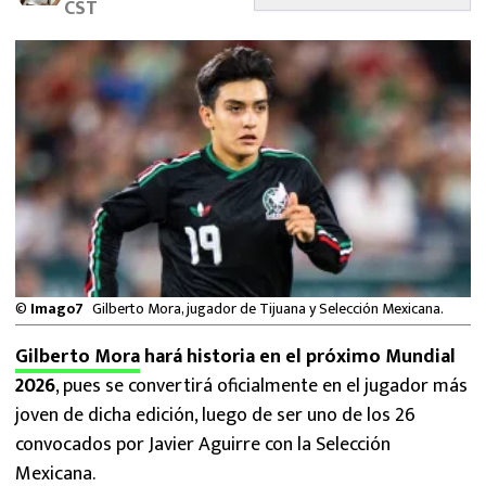
CST
MEXICANOS EN EL EXTRANJERO
FUTBOL ESTUFA
FÓRMULA 1
BOXEO
LIGA MX
NFL
©
Imago7
Gilberto Mora, jugador de Tijuana y Selección Mexicana.
Gilberto Mora
hará historia en el próximo Mundial
2026
, pues se convertirá oficialmente en el jugador más
joven de dicha edición, luego de ser uno de los 26
convocados por Javier Aguirre con la Selección
Mexicana.