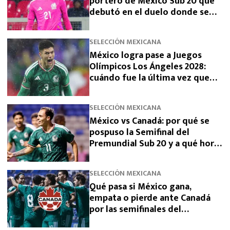
portero de México Sub 20 que
debutó en el duelo donde se
logró el boleto olímpico
SELECCIÓN MEXICANA
México logra pase a Juegos
Olímpicos Los Ángeles 2028:
cuándo fue la última vez que
había clasificado
SELECCIÓN MEXICANA
México vs Canadá: por qué se
pospuso la Semifinal del
Premundial Sub 20 y a qué hora
se jugará
SELECCIÓN MEXICANA
Qué pasa si México gana,
empata o pierde ante Canadá
por las semifinales del
Premundial Sub-20