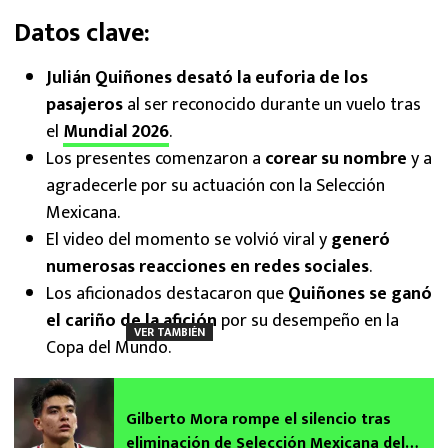
Datos clave:
Julián Quiñones desató la euforia de los
pasajeros
al ser reconocido durante un vuelo tras
el
Mundial 2026
.
Los presentes comenzaron a
corear su nombre
y a
agradecerle por su actuación con la Selección
Mexicana.
El video del momento se volvió viral y
generó
numerosas reacciones en redes sociales
.
Los aficionados destacaron que
Quiñones se ganó
el cariño de la afición
por su desempeño en la
VER TAMBIÉN
Copa del Mundo.
Gilberto Mora rompe el silencio tras
eliminación de Selección Mexicana del