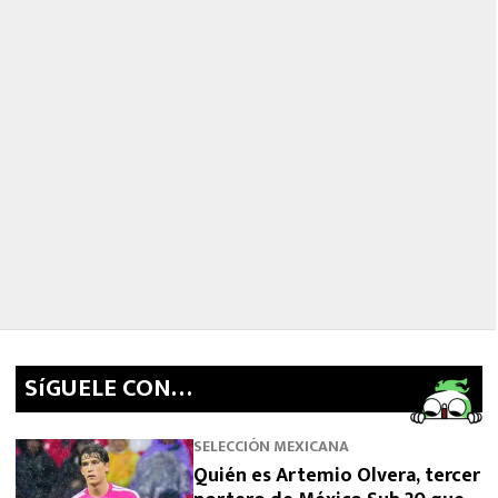
SíGUELE CON…
SELECCIÓN MEXICANA
Quién es Artemio Olvera, tercer