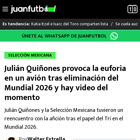
Katia Itzel e Isacc del Toro comparten lista
Se cuela audi
Es tendencia:
Saltar
ÚNETE AL WHATSAPP DE JUANFUTBOL
LO ÚLTIMO
al
contenido
LIGA MX
SELECCIÓN MEXICANA
Julián Quiñones provoca la euforia
RAYADOS
en un avión tras eliminación del
PUMAS
Mundial 2026 y hay video del
momento
ATLANTE
Julián Quiñones y la Selección Mexicana tuvieron un
SELECCIÓN MEXICANA
reencuentro con la afición tras el papel del Tri en el
Mundial 2026.
FUTBOL INTERNACIONAL
Por
Walter Estrella