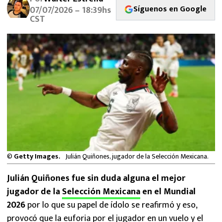
MEXICANOS EN EL EXTRANJERO
Síguenos en Google
07/07/2026 – 18:39hs
CST
FUTBOL ESTUFA
FÓRMULA 1
BOXEO
LIGA MX
NFL
©
Getty Images.
Julián Quiñones, jugador de la Selección Mexicana.
Julián Quiñones fue sin duda alguna el mejor
jugador de la
Selección Mexicana
en el Mundial
2026
por lo que su papel de ídolo se reafirmó y eso,
provocó que la euforia por el jugador en un vuelo y el