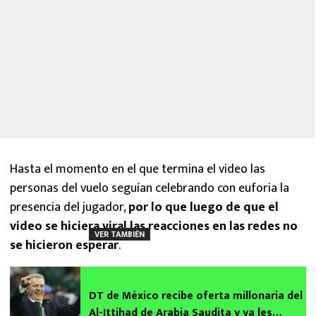
Hasta el momento en el que termina el video las
personas del vuelo seguían celebrando con euforia la
presencia del jugador,
por lo que luego de que el
video se hiciera viral las reacciones en las redes no
VER TAMBIÉN
se hicieron esperar
.
DT de México recibe oferta millonaria del
Al-Ittihad de Arabia Saudita y ya les