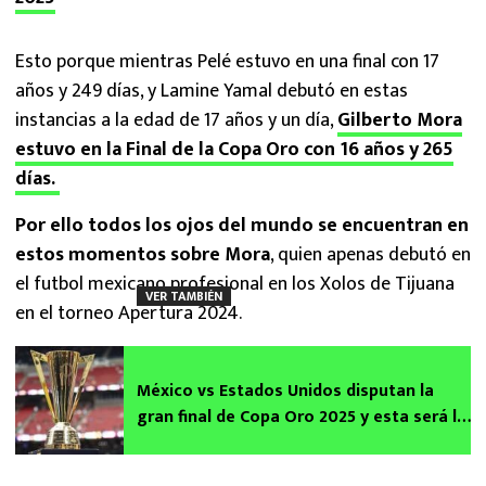
Esto porque mientras Pelé estuvo en una final con 17
años y 249 días, y Lamine Yamal debutó en estas
instancias a la edad de 17 años y un día,
Gilberto Mora
estuvo en la Final de la Copa Oro con 16 años y 265
días.
Por ello todos los ojos del mundo se encuentran en
estos momentos sobre Mora
, quien apenas debutó en
el futbol mexicano profesional en los Xolos de Tijuana
VER TAMBIÉN
en el torneo Apertura 2024.
México vs Estados Unidos disputan la
gran final de Copa Oro 2025 y esta será la
tremenda recompensa que tendrá el
campeón