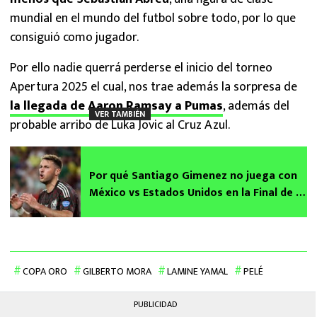
mundial en el mundo del futbol sobre todo, por lo que
consiguió como jugador.
Por ello nadie querrá perderse el inicio del torneo
Apertura 2025 el cual, nos trae además la sorpresa de
la llegada de Aaron Ramsay a Pumas
, además del
VER TAMBIÉN
probable arribo de Luka Jovic al Cruz Azul.
Por qué Santiago Gimenez no juega con
México vs Estados Unidos en la Final de la
Copa Oro 2025
COPA ORO
GILBERTO MORA
LAMINE YAMAL
PELÉ
PUBLICIDAD