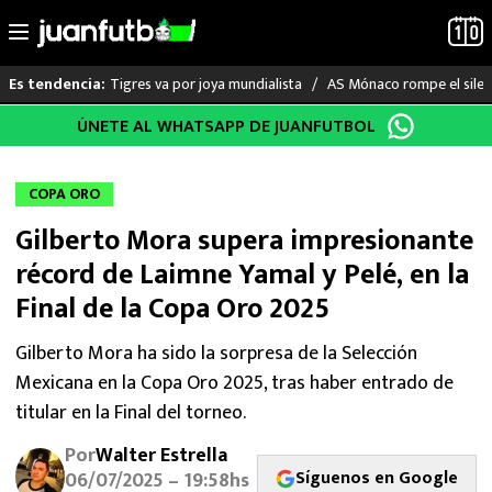
Tigres va por joya mundialista
AS Mónaco rompe el silenc
Es tendencia:
Saltar
ÚNETE AL WHATSAPP DE JUANFUTBOL
LO ÚLTIMO
al
contenido
LIGA MX
COPA ORO
Gilberto Mora supera impresionante
RAYADOS
récord de Laimne Yamal y Pelé, en la
PUMAS
Final de la Copa Oro 2025
ATLANTE
Gilberto Mora ha sido la sorpresa de la Selección
Mexicana en la Copa Oro 2025, tras haber entrado de
SELECCIÓN MEXICANA
titular en la Final del torneo.
Por
Walter Estrella
FUTBOL INTERNACIONAL
Síguenos en Google
06/07/2025 – 19:58hs