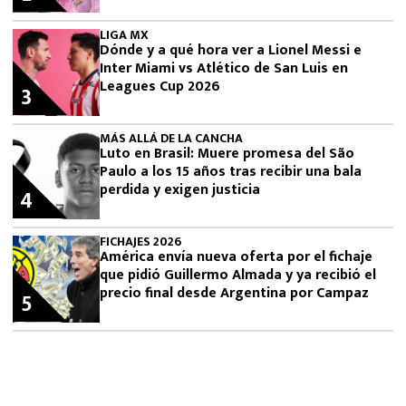
LIGA MX
Dónde y a qué hora ver a Lionel Messi e
Inter Miami vs Atlético de San Luis en
Leagues Cup 2026
3
MÁS ALLÁ DE LA CANCHA
Luto en Brasil: Muere promesa del São
Paulo a los 15 años tras recibir una bala
perdida y exigen justicia
4
FICHAJES 2026
América envía nueva oferta por el fichaje
que pidió Guillermo Almada y ya recibió el
precio final desde Argentina por Campaz
5