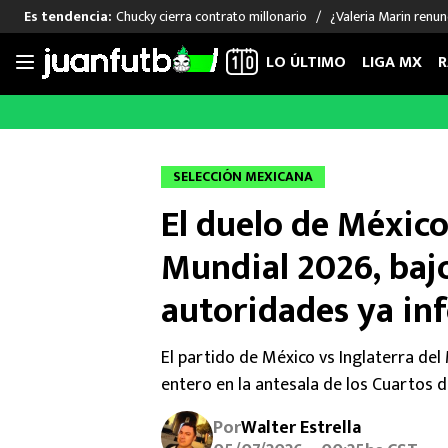
Chucky cierra contrato millonario
¿Valeria Marin renu
Es tendencia:
LO ÚLTIMO
LIGA MX
R
Saltar
al
LIGA MX
FUT INTERNACIONAL
MEXICAN
contenido
Las Noticias
Las Noticias
Las Noti
SELECCIÓN MEXICANA
Club América
Selección Mexicana
Raúl Jim
El duelo de México
Cruz Azul
Champions League
Memo O
Pumas
Europa League
Chino H
Mundial 2026, baj
Rayados
Real Madrid
Edson Ál
autoridades ya in
Chivas de Guadalajara
Barcelona
Santiag
Atlante
Rodrigo
El partido de México vs Inglaterra de
Liga MX Femenil
entero en la antesala de los Cuartos de
Por
Walter Estrella