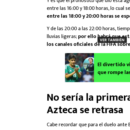
Y es que el pronóstico que dio esta a
entre las 16:00 y 18:00 horas, lo cual 
entre las 18:00 y 20:00 horas se esp
Y de las 20:00 a las 22:00 horas, tie
lluvias ligeras;
por ello habrá que est
VER TAMBIÉN
los canales oficiales de la FIFA sobr
El divertido
que rompe las
No sería la primer
Azteca se retrasa
Cabe recordar que para el duelo ante E