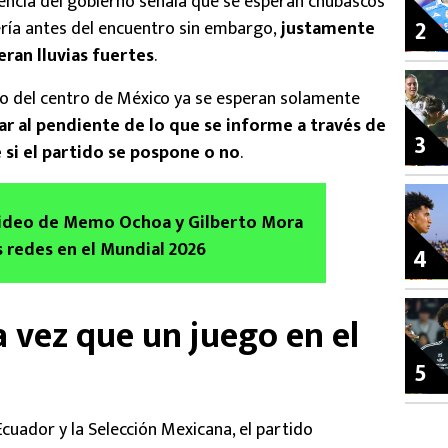
gencia del gobierno señala que se esperan chubascos
2
sería antes del encuentro sin embargo,
justamente
eran lluvias fuertes
.
mpo del centro de México ya se esperan solamente
ar al pendiente de lo que se informe a través de
3
e si el partido se pospone o no
.
 video de Memo Ochoa y Gilberto Mora
 redes en el Mundial 2026
4
a vez que un juego en el
5
cuador y la Selección Mexicana, el partido