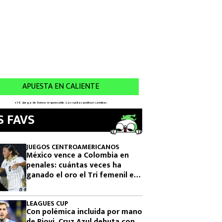
S FAVS
JUEGOS CENTROAMERICANOS
México vence a Colombia en
penales: cuántas veces ha
ganado el oro el Tri femenil en
los Juegos Centroamericanos
LEAGUES CUP
Con polémica incluida por mano
de Piovi, Cruz Azul debuta con