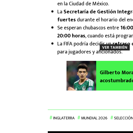
en la Ciudad de México.
La
Secretaría de Gestión Integra
fuertes
durante el horario del en
Se esperan chubascos entre
16:00
20:00 horas
, cuando está progra
La FIFA podría decidir un
retraso 
VER TAMBIÉN
para jugadores y aficionados.
Gilberto Mora
acostumbrado 
INGLATERRA
MUNDIAL 2026
SELECCIÓ