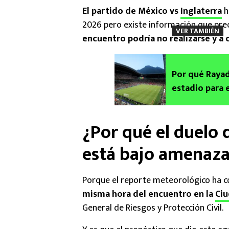
El partido de México vs
Inglaterra
h
2026 pero existe información que preo
VER TAMBIÉN
encuentro podría no realizarse y a
Por qué Rayad
estadio para e
¿Por qué el duelo 
está bajo amenaz
Porque el reporte meteorológico ha 
misma hora del encuentro en la
Ciu
General de Riesgos y Protección Civil.