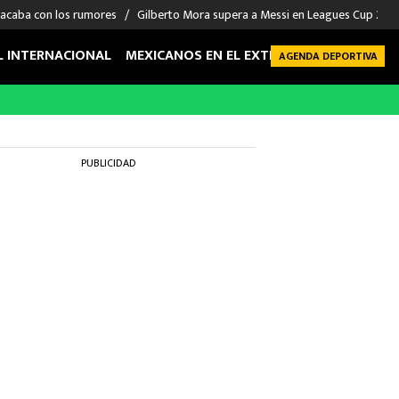
 acaba con los rumores
Gilberto Mora supera a Messi en Leagues Cup 2026: 
L INTERNACIONAL
MEXICANOS EN EL EXTRANJERO
FUTBOL 
AGENDA DEPORTIVA
PUBLICIDAD