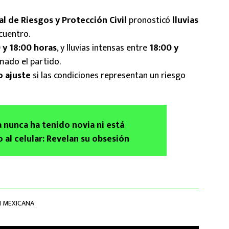
l de Riesgos y Protección Civil
pronosticó
lluvias
cuentro.
 y 18:00 horas
, y lluvias intensas entre
18:00 y
mado el partido.
o ajuste
si las condiciones representan un riesgo
 nunca ha tenido novia ni está
al celular: Revelan su obsesión
N MEXICANA