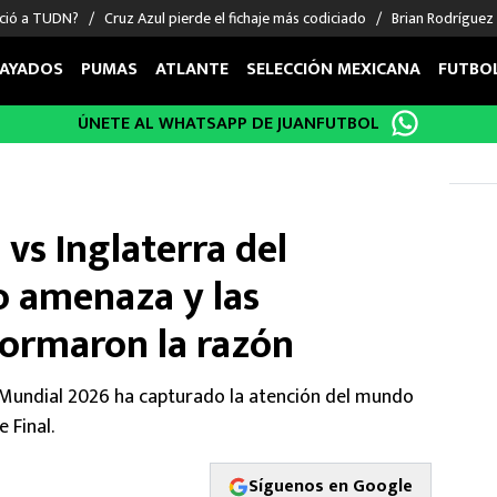
nció a TUDN?
Cruz Azul pierde el fichaje más codiciado
Brian Rodríguez
AYADOS
PUMAS
ATLANTE
SELECCIÓN MEXICANA
FUTBO
ÚNETE AL WHATSAPP DE JUANFUTBOL
OS EN EL EXTRANJERO
FIGURAS
DEPORTES
cias
Keylor Navas
MMA UFC
énez
Chicharito Hernández
Fórmula 1
 vs Inglaterra del
choa
Sergio Ramos
Boxeo
uerta
Giorgos Giakoumakis
Béisbol
o amenaza y las
varez
André Jardine
NFL
formaron la razón
o Giménez
NBA
 Huescas
Más deportes
l Mundial 2026 ha capturado la atención del mundo
 Final.
Síguenos en Google