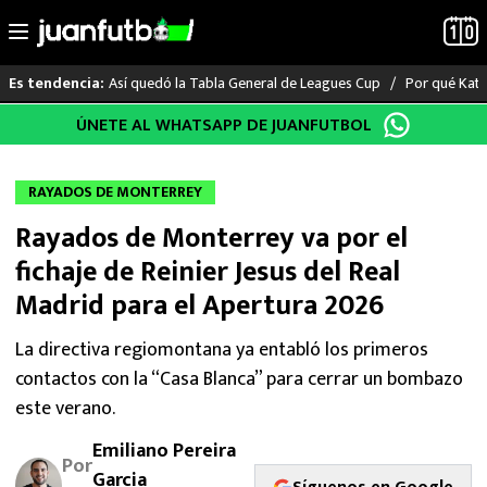
Así quedó la Tabla General de Leagues Cup
Por qué Katia
Es tendencia:
Saltar
ÚNETE AL WHATSAPP DE JUANFUTBOL
LO ÚLTIMO
al
contenido
LIGA MX
RAYADOS DE MONTERREY
Rayados de Monterrey va por el
RAYADOS
fichaje de Reinier Jesus del Real
PUMAS
Madrid para el Apertura 2026
ATLANTE
La directiva regiomontana ya entabló los primeros
contactos con la “Casa Blanca” para cerrar un bombazo
SELECCIÓN MEXICANA
este verano.
Emiliano Pereira
FUTBOL INTERNACIONAL
Por
Garcia