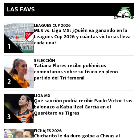
LAS FAVS
LEAGUES CUP 2026
MLS vs. Liga MX: ¿Quién va ganando en la
Leagues Cup 2026 y cuántas victorias lleva
cada una?
1
SELECCIÓN
Tatiana Flores recibe polémicos
comentarios sobre su físico en pleno
partido del Tri femenil
2
LIGA MX
Qué sanción podría recibir Paulo Víctor tras
balonazo a Katia Itzel García en el
Querétaro vs Tigres
3
FICHAJES 2026
Chicharito le da duro golpe a Chivas al