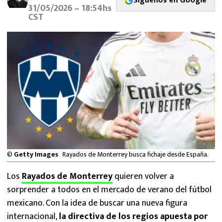
Síguenos en Google
MEXICANOS EN EL EXTRANJERO
31/05/2026 – 18:54hs
CST
FUTBOL ESTUFA
FÓRMULA 1
BOXEO
LIGA MX
NFL
©
Getty Images
Rayados de Monterrey busca fichaje desde España.
Los
Rayados de Monterrey
quieren volver a
sorprender a todos en el mercado de verano del fútbol
mexicano. Con la idea de buscar una nueva figura
internacional,
la directiva de los regios apuesta por