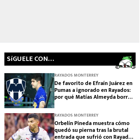
SíGUELE CON…
RAYADOS MONTERREY
De favorito de Efraín Juárez en
Pumas a ignorado en Rayados:
por qué Matías Almeyda borró a
César Garza
RAYADOS MONTERREY
Orbelín Pineda muestra cómo
quedó su pierna tras la brutal
entrada que sufrió con Rayados