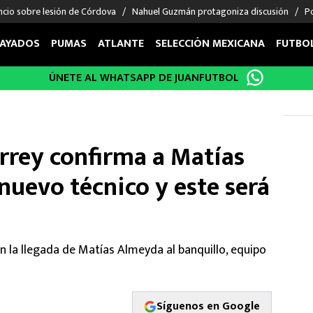
ncio sobre lesión de Córdova
Nahuel Guzmán protagoniza discusión
Po
AYADOS
PUMAS
ATLANTE
SELECCIÓN MEXICANA
FUTBO
ÚNETE AL WHATSAPP DE JUANFUTBOL
OS EN EL EXTRANJERO
FIGURAS
DEPORTES
cias
Keylor Navas
MMA UFC
énez
Chicharito Hernández
Fórmula 1
rey confirma a Matías
choa
Sergio Ramos
Boxeo
uerta
Giorgos Giakoumakis
Béisbol
uevo técnico y este será
varez
André Jardine
NFL
o Giménez
NBA
 Huescas
Más deportes
n la llegada de Matías Almeyda al banquillo, equipo
Síguenos en Google