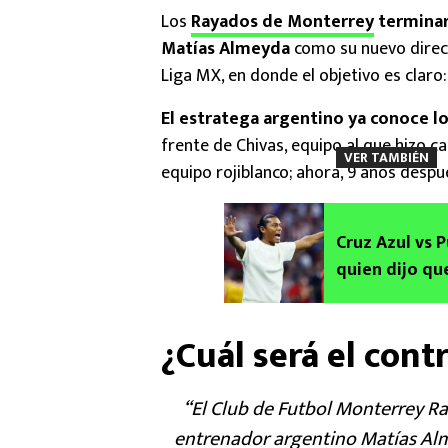
Los
Rayados de Monterrey
terminar
Matías Almeyda
como su nuevo direct
Liga MX, en donde el objetivo es claro
El estratega argentino ya conoce lo 
frente de Chivas, equipo al que hizo c
VER TAMBIÉN
equipo rojiblanco; ahora, 9 años despu
Cruz Azul vs 
quien dijo qu
¿Cuál será el con
“El Club de Futbol Monterrey Ra
entrenador argentino Matías Alm