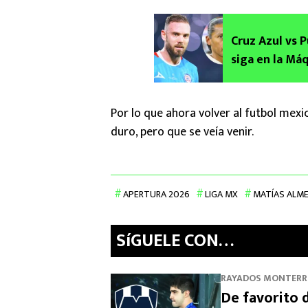
Cruz Azul vs 
siga en la Má
Por lo que ahora volver al futbol mexi
duro, pero que se veía venir.
APERTURA 2026
LIGA MX
MATÍAS ALM
SíGUELE CON…
RAYADOS MONTERR
De favorito 