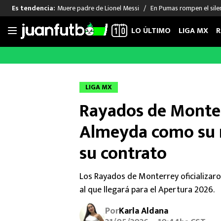
Muere padre de Lionel Messi
En Pumas rompen el sile
Es tendencia:
LO ÚLTIMO
LIGA MX
R
Saltar
al
LIGA MX
FUT INTERNACIONAL
MEXICAN
contenido
Las Noticias
Las Noticias
Las Noti
LIGA MX
Club América
Selección Mexicana
Raúl Jim
Rayados de Monter
Cruz Azul
Champions League
Memo O
Pumas
Europa League
Chino H
Almeyda como su n
Rayados
Real Madrid
Edson Ál
su contrato
Chivas de Guadalajara
Barcelona
Santiag
Atlante
Rodrigo
Los Rayados de Monterrey oficializaro
Liga MX Femenil
al que llegará para el Apertura 2026.
Por
Karla Aldana