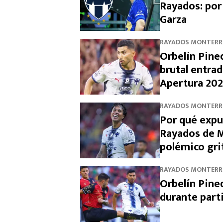
Rayados: por
Garza
RAYADOS MONTERR
Orbelín Pine
brutal entrad
Apertura 20
RAYADOS MONTERR
Por qué expul
Rayados de M
polémico gri
RAYADOS MONTERR
Orbelín Pine
durante parti