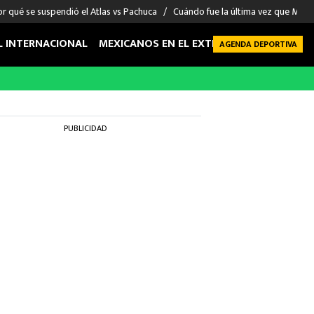
r qué se suspendió el Atlas vs Pachuca
Cuándo fue la última vez que Méxic
L INTERNACIONAL
MEXICANOS EN EL EXTRANJERO
FUTBOL 
AGENDA DEPORTIVA
PUBLICIDAD