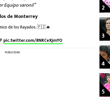
r Equipo varonil”
2
os de Monterrey
nico de los Rayados. 🇫🇮🔥
3
💙
pic.twitter.com/8NKCeXjmYO
PUBLICIDAD
4
5