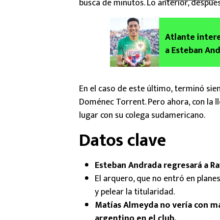
busca de minutos. Lo anterior, después
Atlante inter
a Esteban And
En el caso de este último, terminó sie
Doménec Torrent. Pero ahora, con la 
lugar con su colega sudamericano.
Datos clave
Esteban Andrada regresará a Ra
El arquero, que no entró en plane
y pelear la titularidad.
Matías Almeyda no vería con m
argentino en el club.