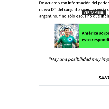
De acuerdo con información del perio
nuevo DT del conjunto regio no vería 
VER TAMBIÉN
argentino. Y no sólo eso, sino que
incl
América sorpr
esto respond
“Hay una posibilidad muy im
SANT