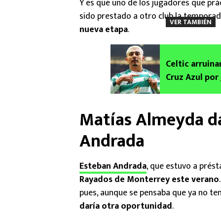
Y es que uno de los jugadores que prá
sido prestado a otro club la tempora
VER TAMBIÉN
nueva etapa
.
Celtic arruin
Cruz Azul por 
Matías Almeyda da
Andrada
Esteban Andrada
, que estuvo a prés
Rayados de Monterrey este verano
pues, aunque se pensaba que ya no ten
daría otra oportunidad
.