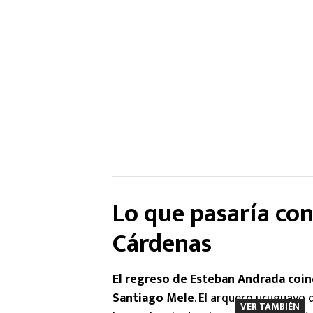
Lo que pasaría co
Cárdenas
El regreso de Esteban Andrada coinc
Santiago Mele
. El arquero uruguayo 
VER TAMBIÉN