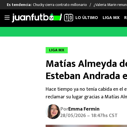
Chucky cierra contrato millonario
¿Valeria Marin renu
Es tendencia:
LO ÚLTIMO
LIGA MX
R
Saltar
al
LIGA MX
FUT INTERNACIONAL
MEXICAN
contenido
Las Noticias
Las Noticias
Las Noti
LIGA MX
Club América
Selección Mexicana
Raúl Jim
Matías Almeyda de
Cruz Azul
Champions League
Memo O
Pumas
Europa League
Chino H
Esteban Andrada 
Rayados
Real Madrid
Edson Ál
Chivas de Guadalajara
Barcelona
Santiag
Hace tiempo ya no tenía cabida en el 
Atlante
Rodrigo
reclamar su lugar gracias a Matías Al
Liga MX Femenil
Por
Emma Fermin
28/05/2026 – 18:47hs CST