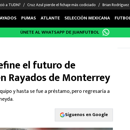
nció a TUDN?
Cruz Azul pierde el fichaje más codiciado
Brian Rodríguez
AYADOS
PUMAS
ATLANTE
SELECCIÓN MEXICANA
FUTBO
ÚNETE AL WHATSAPP DE JUANFUTBOL
OS EN EL EXTRANJERO
FIGURAS
DEPORTES
cias
Keylor Navas
MMA UFC
énez
Chicharito Hernández
Fórmula 1
fine el futuro de
choa
Sergio Ramos
Boxeo
uerta
Giorgos Giakoumakis
Béisbol
en Rayados de Monterrey
varez
André Jardine
NFL
o Giménez
NBA
equipo y hasta se fue a préstamo, pero regresaría a
 Huescas
Más deportes
meyda.
Síguenos en Google