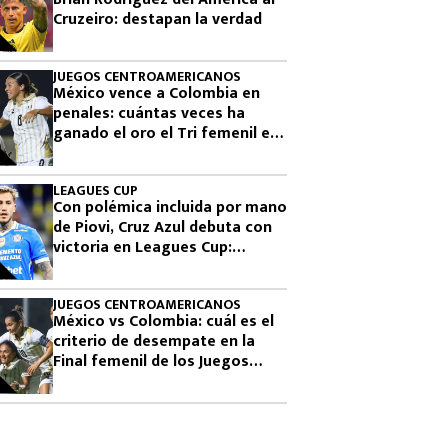
Cruzeiro: destapan la verdad
JUEGOS CENTROAMERICANOS
México vence a Colombia en
penales: cuántas veces ha
ganado el oro el Tri femenil en
los Juegos Centroamericanos
LEAGUES CUP
Con polémica incluida por mano
de Piovi, Cruz Azul debuta con
victoria en Leagues Cup:
cuándo vuelve a jugar
JUEGOS CENTROAMERICANOS
México vs Colombia: cuál es el
criterio de desempate en la
Final femenil de los Juegos
Centroamericanos 2026