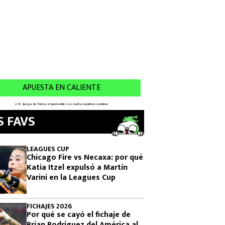
S FAVS
LEAGUES CUP
Chicago Fire vs Necaxa: por qué
Katia Itzel expulsó a Martín
Varini en la Leagues Cup
FICHAJES 2026
Por qué se cayó el fichaje de
Brian Rodríguez del América al