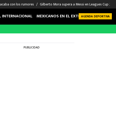
 acaba con los rumores
Gilberto Mora supera a Messi en Leagues Cup 2026: 
L INTERNACIONAL
MEXICANOS EN EL EXTRANJERO
FUTBOL 
AGENDA DEPORTIVA
PUBLICIDAD