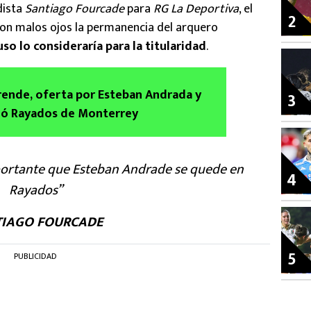
dista
Santiago Fourcade
para
RG La Deportiva
, el
2
con malos ojos la permanencia del arquero
uso lo consideraría para la titularidad
.
ende, oferta por Esteban Andrada y
3
ió Rayados de Monterrey
portante que Esteban Andrade se quede en
4
Rayados”
IAGO FOURCADE
5
PUBLICIDAD