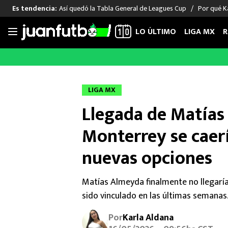
Así quedó la Tabla General de Leagues Cup
Por qué Ka
Es tendencia:
LO ÚLTIMO
LIGA MX
R
Saltar
al
LIGA MX
FUT INTERNACIONAL
MEXICAN
contenido
Las Noticias
Las Noticias
Las Noti
LIGA MX
Club América
Selección Mexicana
Raúl Jim
Llegada de Matías
Cruz Azul
Champions League
Memo O
Pumas
Europa League
Chino H
Monterrey se caerí
Rayados
Real Madrid
Edson Ál
nuevas opciones
Chivas de Guadalajara
Barcelona
Santiag
Atlante
Rodrigo
Matías Almeyda finalmente no llegarí
Liga MX Femenil
sido vinculado en las últimas semanas
Por
Karla Aldana