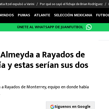
tia Itzel expulsó a Varini
Por qué se cayó el fichaje de Brian Rodríguez
AYADOS
PUMAS
ATLANTE
SELECCIÓN MEXICANA
FUTBO
ÚNETE AL WHATSAPP DE JUANFUTBOL
OS EN EL EXTRANJERO
FIGURAS
DEPORTES
cias
Keylor Navas
MMA UFC
énez
Chicharito Hernández
Fórmula 1
 Almeyda a Rayados de
choa
Sergio Ramos
Boxeo
uerta
Giorgos Giakoumakis
Béisbol
a y estas serían sus dos
varez
André Jardine
NFL
o Giménez
NBA
 Huescas
Más deportes
a a Rayados de Monterrey, equipo en donde había
.
Síguenos en Google