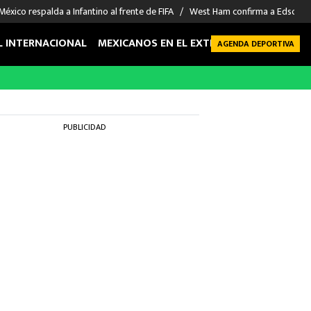
México respalda a Infantino al frente de FIFA
West Ham confirma a Edson Á
L INTERNACIONAL
MEXICANOS EN EL EXTRANJERO
FUTBOL 
AGENDA DEPORTIVA
PUBLICIDAD