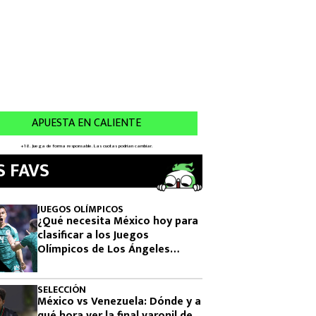
S FAVS
JUEGOS OLÍMPICOS
¿Qué necesita México hoy para
clasificar a los Juegos
Olímpicos de Los Ángeles
2028?
SELECCIÓN
México vs Venezuela: Dónde y a
qué hora ver la final varonil de