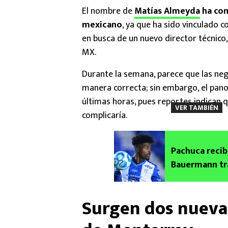
El nombre de
Matías Almeyda
ha com
mexicano
, ya que ha sido vinculado 
en busca de un nuevo director técnico
MX.
Durante la semana, parece que las ne
manera correcta; sin embargo, el pan
últimas horas, pues reportes indican qu
VER TAMBIÉN
complicaría.
Pachuca recib
Bauermann tr
Surgen dos nueva