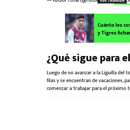
— Futbol Total (@futboltotal)
May 15
VER TAMBIÉN
Cuánto les co
y Tigres ficha
¿Qué sigue para 
Luego de no avanzar a la Liguilla del 
filas y se encuentran de vacaciones, 
comenzar a trabajar para el próximo tor