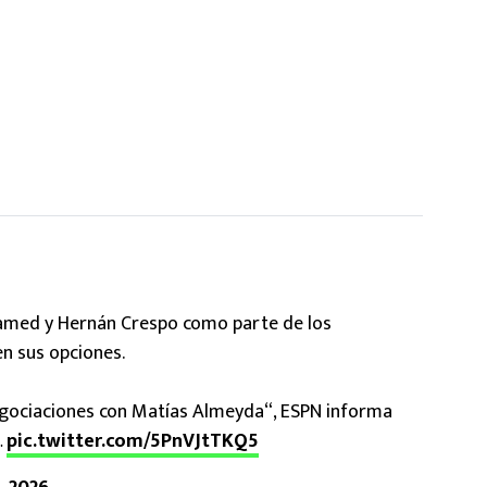
amed y Hernán Crespo como parte de los
n sus opciones.
egociaciones con Matías Almeyda“, ESPN informa
…
pic.twitter.com/5PnVJtTKQ5