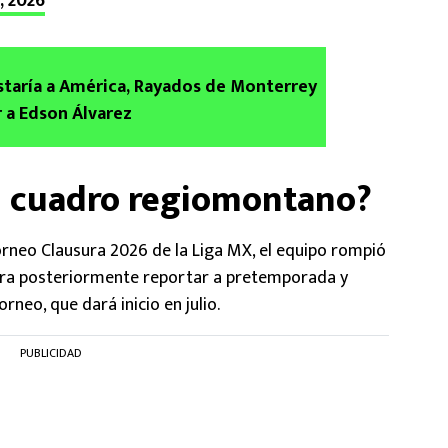
, 2026
staría a América, Rayados de Monterrey
r a Edson Álvarez
el cuadro regiomontano?
torneo Clausura 2026 de la Liga MX, el equipo rompió
para posteriormente reportar a pretemporada y
neo, que dará inicio en julio.
PUBLICIDAD