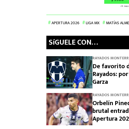
APERTURA 2026
LIGA MX
MATÍAS ALM
SíGUELE CON…
RAYADOS MONTERR
De favorito 
Rayados: por
Garza
RAYADOS MONTERR
Orbelín Pine
brutal entrad
Apertura 20