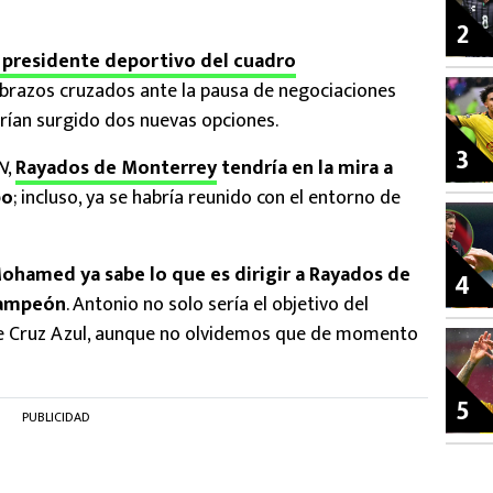
2
o presidente deportivo del cuadro
 brazos cruzados ante la pausa de negociaciones
rían surgido dos nuevas opciones.
3
N
,
Rayados de Monterrey
tendría en la mira a
po
; incluso, ya se habría reunido con el entorno de
ohamed ya sabe lo que es dirigir a Rayados de
4
 campeón
. Antonio no solo sería el objetivo del
e Cruz Azul, aunque no olvidemos que de momento
5
PUBLICIDAD