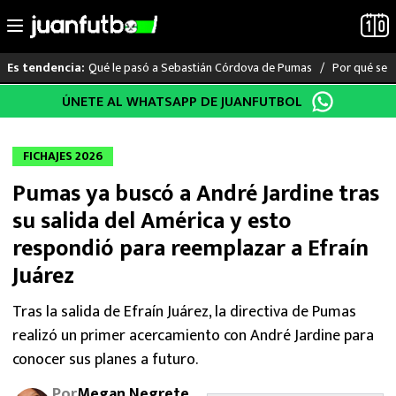
Qué le pasó a Sebastián Córdova de Pumas
Por qué se s
Es tendencia:
Saltar
ÚNETE AL WHATSAPP DE JUANFUTBOL
LO ÚLTIMO
al
contenido
LIGA MX
FICHAJES 2026
Pumas ya buscó a André Jardine tras
RAYADOS
su salida del América y esto
PUMAS
respondió para reemplazar a Efraín
Juárez
ATLANTE
Tras la salida de Efraín Juárez, la directiva de Pumas
SELECCIÓN MEXICANA
realizó un primer acercamiento con André Jardine para
conocer sus planes a futuro.
FUTBOL INTERNACIONAL
Por
Megan Negrete