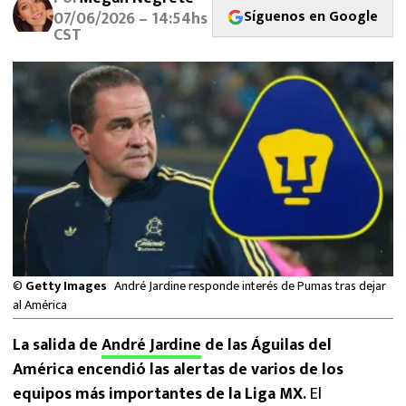
MEXICANOS EN EL EXTRANJERO
Síguenos en Google
07/06/2026 – 14:54hs
CST
FUTBOL ESTUFA
FÓRMULA 1
BOXEO
LIGA MX
NFL
©
Getty Images
André Jardine responde interés de Pumas tras dejar
al América
La salida de
André Jardine
de las Águilas del
América encendió las alertas de varios de los
equipos más importantes de la Liga MX.
El