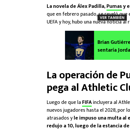
La novela de Álex Padilla,
Pumas
y e
que en febrero pasado, se reveló que e
VER TAMBIÉN
UEFA y hoy, hubo una nueva noticia al 
Brian Gutiérre
sentaría Jorda
La operación de Pu
pega al Athletic C
Luego de que la
FIFA
incluyera al Athle
nuevos jugadores hasta el 2028, por l
atrasados y
le impuso una multa al 
redujo a 10, luego de la estancia d