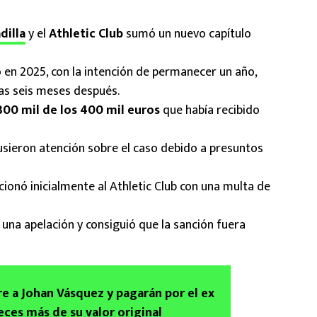
dilla
y el
Athletic Club
sumó un nuevo capítulo
 en 2025, con la intención de permanecer un año,
as seis meses después.
300 mil de los 400 mil euros
que había recibido
usieron atención sobre el caso debido a presuntos
ionó inicialmente al Athletic Club con una multa de
 una apelación y consiguió que la sanción fuera
e a Johan Vásquez y pagarán por el ex
eces más de su valor original