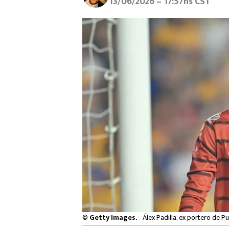
13/06/2026 – 17:57hs CST
©
Getty Images.
Álex Padilla, ex portero de P