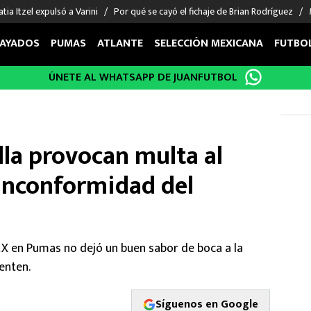
tia Itzel expulsó a Varini
Por qué se cayó el fichaje de Brian Rodríguez
AYADOS
PUMAS
ATLANTE
SELECCIÓN MEXICANA
FUTBO
ÚNETE AL WHATSAPP DE JUANFUTBOL
OS EN EL EXTRANJERO
FIGURAS
DEPORTES
cias
Keylor Navas
MMA UFC
énez
Chicharito Hernández
Fórmula 1
lla provocan multa al
choa
Sergio Ramos
Boxeo
uerta
Giorgos Giakoumakis
Béisbol
 inconformidad del
varez
André Jardine
NFL
o Giménez
NBA
 Huescas
Más deportes
 MX en Pumas no dejó un buen sabor de boca a la
ienten.
Síguenos en Google