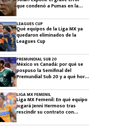
que condenó a Pumas en la
Leagues Cup 2026
LEAGUES CUP
Qué equipos de la Liga MX ya
quedaron eliminados de la
Leagues Cup
PREMUNDIAL SUB 20
México vs Canadá: por qué se
pospuso la Semifinal del
Premundial Sub 20 y a qué hora
se jugará
LIGA MX FEMENIL
Liga MX Femenil: En qué equipo
jugará Jenni Hermoso tras
rescindir su contrato con
Tigres