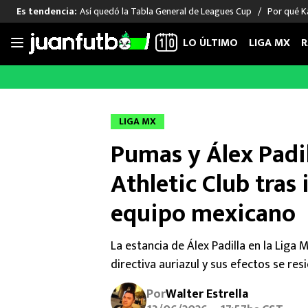
Así quedó la Tabla General de Leagues Cup
Por qué Ka
Es tendencia:
LO ÚLTIMO
LIGA MX
R
Saltar
al
LIGA MX
FUT INTERNACIONAL
MEXICAN
contenido
Las Noticias
Las Noticias
Las Noti
LIGA MX
Club América
Selección Mexicana
Raúl Jim
Pumas y Álex Padi
Cruz Azul
Champions League
Memo O
Pumas
Europa League
Chino H
Athletic Club tras
Rayados
Real Madrid
Edson Ál
equipo mexicano
Chivas de Guadalajara
Barcelona
Santiag
Atlante
Rodrigo
La estancia de Álex Padilla en la Liga
Liga MX Femenil
directiva auriazul y sus efectos se res
Por
Walter Estrella