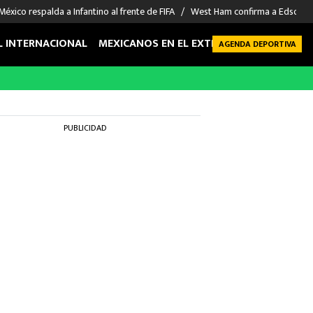
México respalda a Infantino al frente de FIFA
West Ham confirma a Edson Á
L INTERNACIONAL
MEXICANOS EN EL EXTRANJERO
FUTBOL 
AGENDA DEPORTIVA
PUBLICIDAD