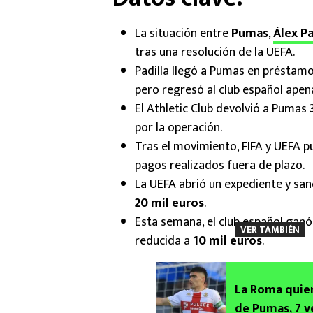
La situación entre
Pumas
,
Álex Pa
tras una resolución de la UEFA.
Padilla llegó a Pumas en préstamo
pero regresó al club español apen
El Athletic Club devolvió a Pumas
por la operación.
Tras el movimiento, FIFA y UEFA p
pagos realizados fuera de plazo.
La UEFA abrió un expediente y sanc
20 mil euros
.
Esta semana, el club español ganó
VER TAMBIÉN
reducida a
10 mil euros
.
La Roma quier
de Pumas, 7 v