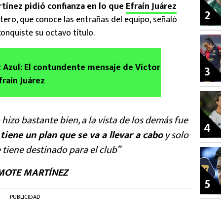
ínez pidió confianza en lo que
Efraín Juárez
2
tero, que conoce las entrañas del equipo, señaló
conquiste su octavo título.
 Azul: El contundente mensaje de Víctor
3
fraín Juárez
lo hizo bastante bien, a la vista de los demás fue
4
tiene un plan que se va a llevar a cabo
y solo
 tiene destinado para el club”
OTE MARTÍNEZ
5
PUBLICIDAD