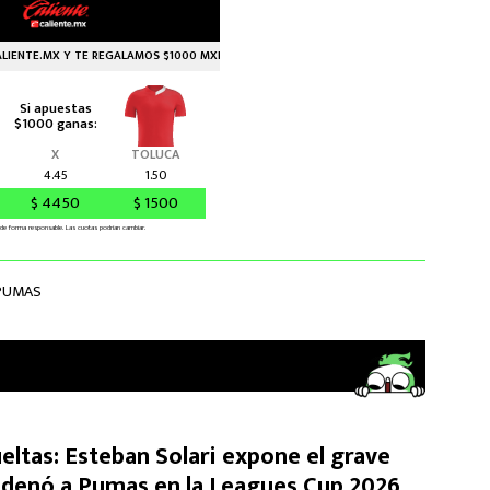
PUMAS
ueltas: Esteban Solari expone el grave
ndenó a Pumas en la Leagues Cup 2026