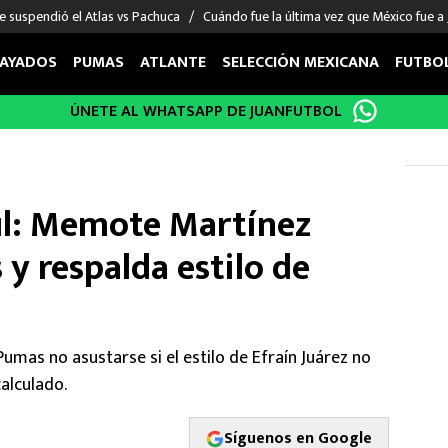
e suspendió el Atlas vs Pachuca
Cuándo fue la última vez que México fue a
AYADOS
PUMAS
ATLANTE
SELECCIÓN MEXICANA
FUTBO
ÚNETE AL WHATSAPP DE JUANFUTBOL
OS EN EL EXTRANJERO
FIGURAS
DEPORTES
cias
Keylor Navas
MMA UFC
énez
Chicharito Hernández
Fórmula 1
ul: Memote Martínez
choa
Sergio Ramos
Boxeo
uerta
Giorgos Giakoumakis
Béisbol
s y respalda estilo de
varez
André Jardine
NFL
o Giménez
NBA
 Huescas
Más deportes
umas no asustarse si el estilo de Efraín Juárez no
alculado.
Síguenos en Google