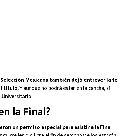
 Selección Mexicana también dejó entrever la fe
l título
. Y aunque no podrá estar en la cancha, sí
 Universitario.
en la Final?
ron un permiso especial para asistir a la Final
r Aguirre les dio libre el fin de semana y ellos estarán