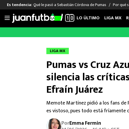
Qué le pasó a Sebastián Córdova de Pumas
Por qué s
Es tendencia:
LO ÚLTIMO
LIGA MX
R
Saltar
al
LIGA MX
FUT INTERNACIONAL
MEXICAN
contenido
Las Noticias
Las Noticias
Las Noti
LIGA MX
Club América
Selección Mexicana
Raúl Jim
Pumas vs Cruz Az
Cruz Azul
Champions League
Memo O
Pumas
Europa League
Chino H
silencia las crítica
Rayados
Real Madrid
Edson Ál
Efraín Juárez
Chivas de Guadalajara
Barcelona
Santiag
Atlante
Rodrigo
Memote Martínez pidió a los fans de P
Liga MX Femenil
es vistoso, pues todo está fríamente c
Por
Emma Fermin