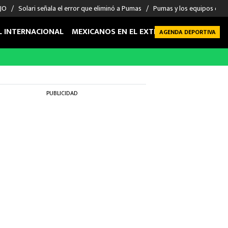
 JO
Solari señala el error que eliminó a Pumas
Pumas y los equipos eli
L INTERNACIONAL
MEXICANOS EN EL EXTRANJERO
FUTBOL 
AGENDA DEPORTIVA
PUBLICIDAD