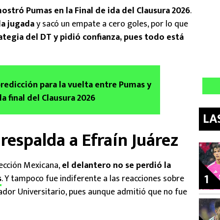
ostró Pumas en la Final de ida del Clausura 2026
.
 la jugada
y sacó un empate a cero goles, por lo que
tegia del DT y pidió confianza, pues todo está
predicción para la vuelta entre Pumas y
la final del Clausura 2026
LA
espalda a Efraín Juárez
ección Mexicana,
el delantero no se perdió la
1
s
. Y tampoco fue indiferente a las reacciones sobre
ador Universitario, pues aunque admitió que no fue