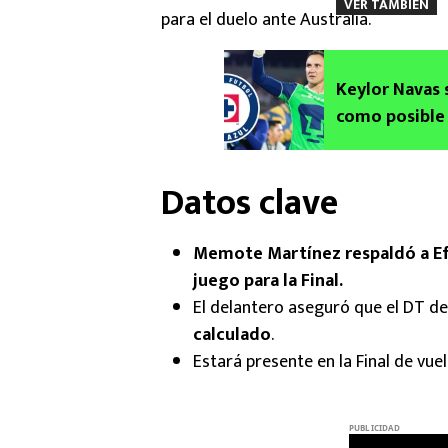
VER TAMBIÉN
para el duelo ante Australia.
Keylor Navas s
como posible 
Datos clave
Memote Martínez respaldó a Efra
juego para la Final.
El delantero aseguró que el DT de
calculado
.
Estará presente en la Final de vu