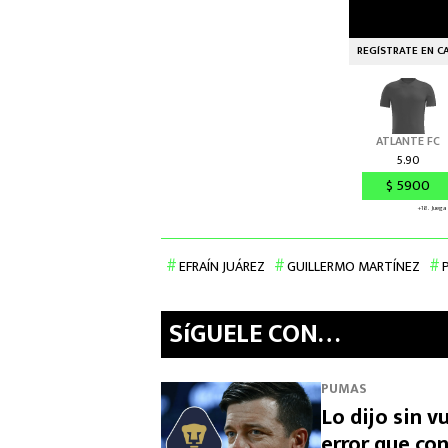
EFRAÍN JUÁREZ
GUILLERMO MARTÍNEZ
SíGUELE CON…
PUMAS
Lo dijo sin v
error que co