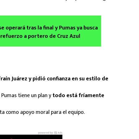
e operará tras la final y Pumas ya busca
refuerzo a portero de Cruz Azul
ín Juárez y pidió confianza en su estilo de
 Pumas tiene un plan y
todo está fríamente
elta como apoyo moral para el equipo.