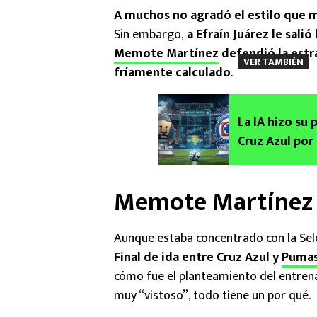
A muchos no agradó el estilo que m
Sin embargo,
a Efraín Juárez le salió
Memote Martínez
defendió la estra
VER TAMBIÉN
fríamente calculado
.
La IA hizo su 
Cruz Azul por 
Memote Martínez r
Aunque estaba concentrado con la Sel
Final de ida entre Cruz Azul y
Puma
cómo fue el planteamiento del entren
muy “vistoso”, todo tiene un por qué.