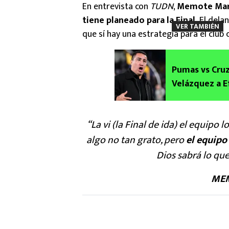
En entrevista con
TUDN
,
Memote Mart
tiene planeado para la Final.
El delan
VER TAMBIÉN
que sí hay una estrategia para el club 
Pumas vs Cruz
Velázquez a E
“La vi (la Final de ida) el equipo 
algo no tan grato, pero
el equipo 
Dios sabrá lo que
MEM