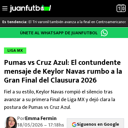
El Tri varonil también avanza a la final en Centroamericanos
Es tendencia:
Saltar
ÚNETE AL WHATSAPP DE JUANFUTBOL
LO ÚLTIMO
al
contenido
LIGA MX
LIGA MX
Pumas vs Cruz Azul: El contundente
RAYADOS
mensaje de Keylor Navas rumbo a la
PUMAS
Gran Final del Clausura 2026
ATLANTE
Fiel a su estilo, Keylor Navas rompió el silencio tras
avanzar a su primera Final de Liga MX y dejó clara la
SELECCIÓN MEXICANA
postura de Pumas vs Cruz Azul.
Por
Emma Fermin
FUTBOL INTERNACIONAL
Síguenos en Google
18/05/2026 – 17:18hs