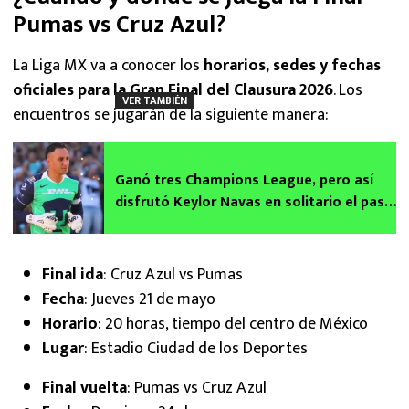
Pumas vs Cruz Azul?
La Liga MX va a conocer los
horarios, sedes y fechas
oficiales para la Gran Final del Clausura 2026
. Los
VER TAMBIÉN
encuentros se jugarán de la siguiente manera:
Ganó tres Champions League, pero así
disfrutó Keylor Navas en solitario el pase
a la Final con Pumas
Final ida
: Cruz Azul vs Pumas
Fecha
: Jueves 21 de mayo
Horario
: 20 horas, tiempo del centro de México
Lugar
: Estadio Ciudad de los Deportes
Final vuelta
: Pumas vs Cruz Azul