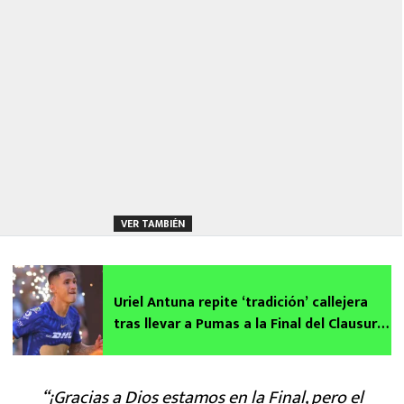
VER TAMBIÉN
Uriel Antuna repite ‘tradición’ callejera
tras llevar a Pumas a la Final del Clausura
2026
“¡Gracias a Dios estamos en la Final, pero el