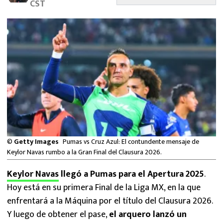
CST
MEXICANOS EN EL EXTRANJERO
FUTBOL ESTUFA
FÓRMULA 1
BOXEO
LIGA MX
NFL
©
Getty Images
Pumas vs Cruz Azul: El contundente mensaje de
Keylor Navas rumbo a la Gran Final del Clausura 2026.
Keylor Navas
llegó a Pumas para el Apertura 2025
.
Hoy está en su primera Final de la Liga MX, en la que
enfrentará a la Máquina por el título del Clausura 2026.
Y luego de obtener el pase,
el arquero lanzó un