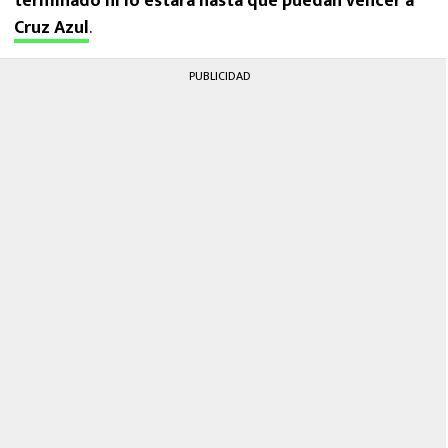
terminado ni lo estará hasta que puedan vencer a
Cruz Azul
.
PUBLICIDAD