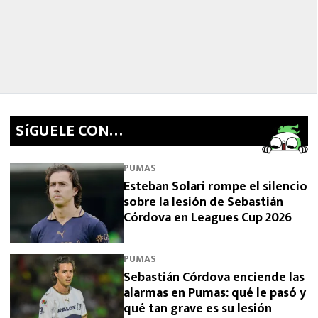
SíGUELE CON…
PUMAS
Esteban Solari rompe el silencio
sobre la lesión de Sebastián
Córdova en Leagues Cup 2026
PUMAS
Sebastián Córdova enciende las
alarmas en Pumas: qué le pasó y
qué tan grave es su lesión