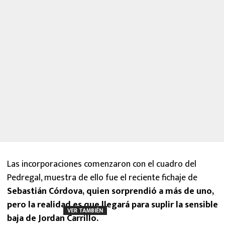
Las incorporaciones comenzaron con el cuadro del
Pedregal, muestra de ello fue el reciente fichaje de
Sebastián Córdova, quien sorprendió a más de uno,
pero la realidad es que llegará para suplir la sensible
VER TAMBIÉN
baja de Jordan Carrillo.