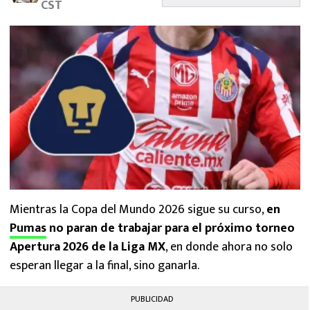
CST
MEXICANOS EN EL EXTRANJERO
FUTBOL ESTUFA
FÓRMULA 1
BOXEO
LIGA MX
NFL
Mientras la Copa del Mundo 2026 sigue su curso,
en
Pumas
no paran de trabajar para el próximo torneo
Apertura 2026 de la Liga MX
, en donde ahora no solo
esperan llegar a la final, sino ganarla.
PUBLICIDAD