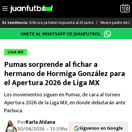
Erik Lira ya tiene respuesta al Al Jazira
Muere padre de Li
Es tendencia:
Saltar
ÚNETE AL WHATSAPP DE JUANFUTBOL
LO ÚLTIMO
al
contenido
LIGA MX
LIGA MX
Pumas sorprende al fichar a
RAYADOS
hermano de Hormiga González para
PUMAS
el Apertura 2026 de Liga MX
ATLANTE
Los movimientos siguen en Pumas, de cara al torneo
Apertura 2026 de la Liga MX, en donde debutarán ante
SELECCIÓN MEXICANA
Pachuca.
Por
Karla Aldana
FUTBOL INTERNACIONAL
Síguenos en Google
30/06/2026 – 15:59hs