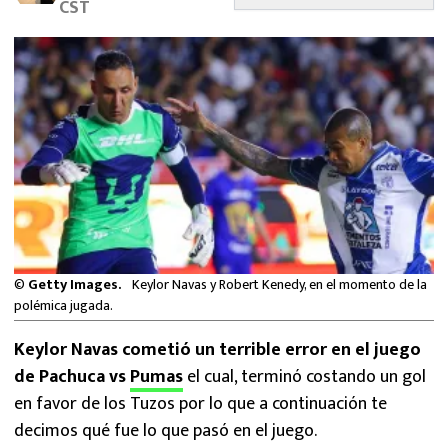
CST
MEXICANOS EN EL EXTRANJERO
FUTBOL ESTUFA
FÓRMULA 1
BOXEO
LIGA MX
NFL
©
Getty Images.
Keylor Navas y Robert Kenedy, en el momento de la
polémica jugada.
Keylor Navas cometió un terrible error en el juego
de Pachuca vs
Pumas
el cual, terminó costando un gol
en favor de los Tuzos por lo que a continuación te
decimos qué fue lo que pasó en el juego.