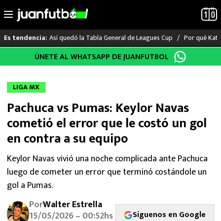
Así quedó la Tabla General de Leagues Cup
Por qué Katia
Es tendencia:
Saltar
ÚNETE AL WHATSAPP DE JUANFUTBOL
LO ÚLTIMO
al
contenido
LIGA MX
LIGA MX
Pachuca vs Pumas: Keylor Navas
RAYADOS
cometió el error que le costó un gol
PUMAS
en contra a su equipo
ATLANTE
Keylor Navas vivió una noche complicada ante Pachuca
luego de cometer un error que terminó costándole un
SELECCIÓN MEXICANA
gol a Pumas.
Por
Walter Estrella
FUTBOL INTERNACIONAL
Síguenos en Google
15/05/2026 – 00:52hs