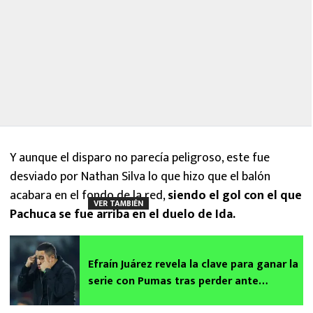
Y aunque el disparo no parecía peligroso, este fue
desviado por Nathan Silva lo que hizo que el balón
acabara en el fondo de la red,
siendo el gol con el que
VER TAMBIÉN
Pachuca se fue arriba en el duelo de Ida.
Efraín Juárez revela la clave para ganar la
serie con Pumas tras perder ante
Pachuca