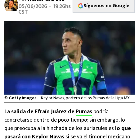
MEXICANOS EN EL EXTRANJERO
Síguenos en Google
05/06/2026 – 19:26hs
CST
FUTBOL ESTUFA
FÓRMULA 1
BOXEO
LIGA MX
NFL
©
Getty Images.
Keylor Navas, portero de los Pumas de la Liga MX.
La salida de Efraín Juárez de
Pumas
podría
concretarse dentro de poco tiempo; sin embargo, lo
que preocupa a la hinchada de los auriazules es
lo que
pasará con Keylor Navas
si se va el timonel mexicano