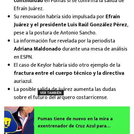
continuidad
en Pumas si se confirma la salida de
Efraín Juárez.
Su renovación habría sido impulsada por
Efraín
Juárez y el presidente Luis Raúl González Pérez
,
pese a la postura de Antonio Sancho.
La información fue revelada por la periodista
Adriana Maldonado
durante una mesa de análisis
en ESPN.
El caso de Keylor habría sido otro ejemplo de la
fractura entre el cuerpo técnico y la directiva
auriazul.
La posible salida de Juárez aumenta las dudas
VER TAMBIÉN
sobre el futuro del arquero costarricense.
Pumas tiene de nuevo en la mira a
exentrenador de Cruz Azul para
reemplazar a Efraín Juárez y no es Memo