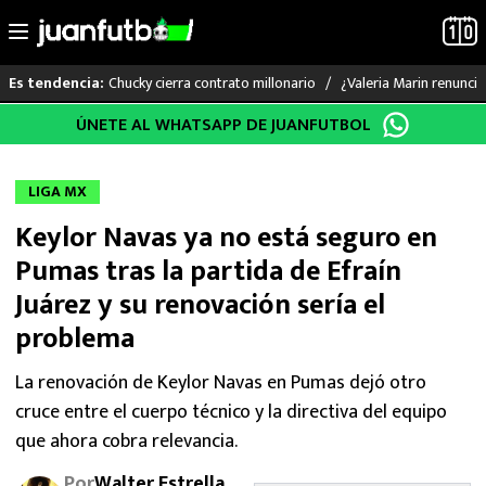
Chucky cierra contrato millonario
¿Valeria Marin renunc
Es tendencia:
Saltar
ÚNETE AL WHATSAPP DE JUANFUTBOL
LO ÚLTIMO
al
contenido
LIGA MX
LIGA MX
Keylor Navas ya no está seguro en
RAYADOS
Pumas tras la partida de Efraín
PUMAS
Juárez y su renovación sería el
problema
ATLANTE
La renovación de Keylor Navas en Pumas dejó otro
SELECCIÓN MEXICANA
cruce entre el cuerpo técnico y la directiva del equipo
que ahora cobra relevancia.
FUTBOL INTERNACIONAL
Por
Walter Estrella