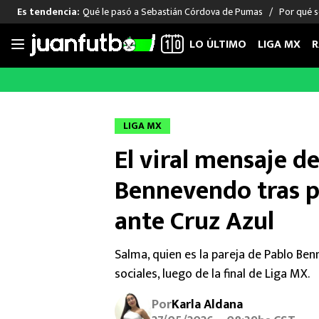
Qué le pasó a Sebastián Córdova de Pumas
Por qué s
Es tendencia:
LO ÚLTIMO
LIGA MX
R
Saltar
al
LIGA MX
FUT INTERNACIONAL
MEXICAN
contenido
Las Noticias
Las Noticias
Las Noti
LIGA MX
Club América
Selección Mexicana
Raúl Jim
El viral mensaje d
Cruz Azul
Champions League
Memo O
Pumas
Europa League
Chino H
Bennevendo tras p
Rayados
Real Madrid
Edson Ál
ante Cruz Azul
Chivas de Guadalajara
Barcelona
Santiag
Atlante
Rodrigo
Salma, quien es la pareja de Pablo Be
Liga MX Femenil
sociales, luego de la final de Liga MX.
Por
Karla Aldana