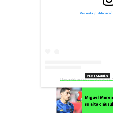
Ver esta publicaci
VER TAMBIÉN
Una publicación compartida po
Miguel Merent
su alta cláusu