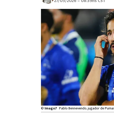
27/05/2026 – 08:39hs CST
©
Imago7
Pablo Bennevendo, jugador de Pumas