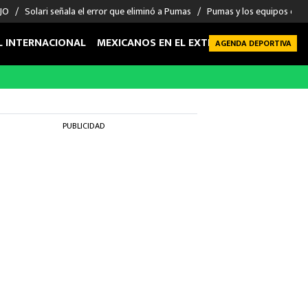
 JO
Solari señala el error que eliminó a Pumas
Pumas y los equipos eli
L INTERNACIONAL
MEXICANOS EN EL EXTRANJERO
FUTBOL 
AGENDA DEPORTIVA
PUBLICIDAD