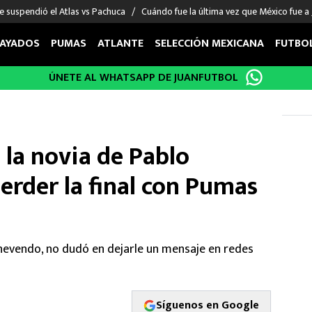
e suspendió el Atlas vs Pachuca
Cuándo fue la última vez que México fue a
AYADOS
PUMAS
ATLANTE
SELECCIÓN MEXICANA
FUTBO
ÚNETE AL WHATSAPP DE JUANFUTBOL
OS EN EL EXTRANJERO
FIGURAS
DEPORTES
cias
Keylor Navas
MMA UFC
énez
Chicharito Hernández
Fórmula 1
e la novia de Pablo
choa
Sergio Ramos
Boxeo
uerta
Giorgos Giakoumakis
Béisbol
erder la final con Pumas
varez
André Jardine
NFL
o Giménez
NBA
 Huescas
Más deportes
nnevendo, no dudó en dejarle un mensaje en redes
Síguenos en Google