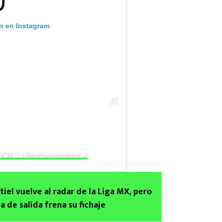
ón en Instagram
r SCM🤍 (@salmasantacruz_)
iel vuelve al radar de la Liga MX, pero
la de salida frena su fichaje