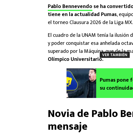
Pablo Bennevendo
se ha convertid
tiene en la actualidad Pumas
, equip
el torneo Clausura 2026 de la Liga MX.
El cuadro de la UNAM tenía la ilusión d
y poder conquistar esa anhelada octava
superado por la Máquina, que de la 
VER TAMBIÉN
Olímpico Universitario.
Pumas pone fe
su continuida
Novia de Pablo B
mensaje