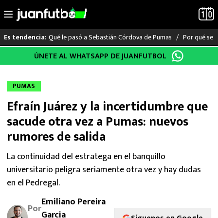
Qué le pasó a Sebastián Córdova de Pumas
Por qué se s
Es tendencia:
Saltar
ÚNETE AL WHATSAPP DE JUANFUTBOL
LO ÚLTIMO
al
contenido
LIGA MX
PUMAS
Efraín Juárez y la incertidumbre que
RAYADOS
sacude otra vez a Pumas: nuevos
PUMAS
rumores de salida
ATLANTE
La continuidad del estratega en el banquillo
universitario peligra seriamente otra vez y hay dudas
SELECCIÓN MEXICANA
en el Pedregal.
Emiliano Pereira
FUTBOL INTERNACIONAL
Por
Garcia