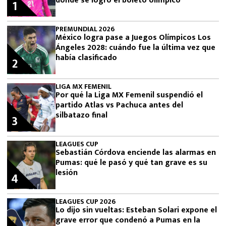
donde se logró el boleto olímpico
1
PREMUNDIAL 2026
México logra pase a Juegos Olímpicos Los
Ángeles 2028: cuándo fue la última vez que
había clasificado
2
LIGA MX FEMENIL
Por qué la Liga MX Femenil suspendió el
partido Atlas vs Pachuca antes del
silbatazo final
3
LEAGUES CUP
Sebastián Córdova enciende las alarmas en
Pumas: qué le pasó y qué tan grave es su
lesión
4
LEAGUES CUP 2026
Lo dijo sin vueltas: Esteban Solari expone el
grave error que condenó a Pumas en la