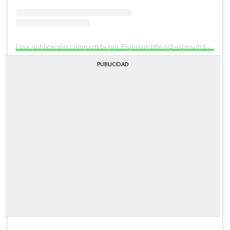
Una publicación compartida por Espnsutcliffe (@espnsutcliffe)
PUBLICIDAD