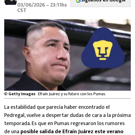
Síguenos en Google
MEXICANOS EN EL EXTRANJERO
03/06/2026 – 23:11hs
CST
FUTBOL ESTUFA
FÓRMULA 1
BOXEO
LIGA MX
NFL
©
Getty Images
Efraín Juárez y su futuro con los Pumas.
La estabilidad que parecía haber encontrado el
Pedregal, vuelve a despertar dudas de cara a la próxima
temporada. Es que en Pumas regresaron los rumores
de una
posible salida de
Efraín Juárez
este verano