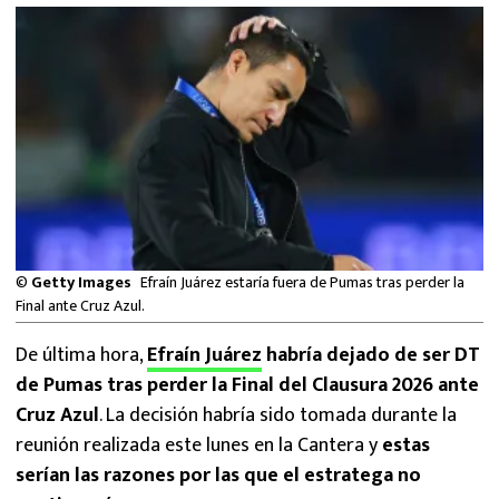
MEXICANOS EN EL EXTRANJERO
FUTBOL ESTUFA
FÓRMULA 1
BOXEO
LIGA MX
©
Getty Images
Efraín Juárez estaría fuera de Pumas tras perder la
NFL
Final ante Cruz Azul.
De última hora,
Efraín Juárez
habría dejado de ser DT
de Pumas tras perder la Final del Clausura 2026 ante
Cruz Azul
. La decisión habría sido tomada durante la
reunión realizada este lunes en la Cantera y
estas
serían las razones por las que el estratega no