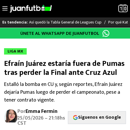
Así quedó la Tabla General de Leagues Cup
Por qué Katia
Es tendencia:
Saltar
ÚNETE AL WHATSAPP DE JUANFUTBOL
LO ÚLTIMO
al
contenido
LIGA MX
LIGA MX
Efraín Juárez estaría fuera de Pumas
RAYADOS
tras perder la Final ante Cruz Azul
PUMAS
Estalló la bomba en CU y, según reportes, Efraín Juárez
dejaría Pumas luego de perder el campeonato, pese a
ATLANTE
tener contrato vigente.
SELECCIÓN MEXICANA
Por
Emma Fermin
Síguenos en Google
25/05/2026 – 21:18hs
FUTBOL INTERNACIONAL
CST