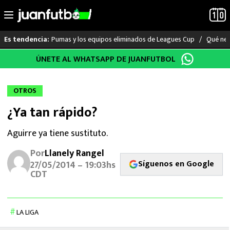
Pumas y los equipos eliminados de Leagues Cup
Qué nec
Es tendencia:
Saltar
ÚNETE AL WHATSAPP DE JUANFUTBOL
LO ÚLTIMO
al
contenido
LIGA MX
OTROS
¿Ya tan rápido?
RAYADOS
Aguirre ya tiene sustituto.
PUMAS
Por
Llanely Rangel
Síguenos en Google
ATLANTE
27/05/2014 – 19:03hs
CDT
SELECCIÓN MEXICANA
FUTBOL INTERNACIONAL
LA LIGA