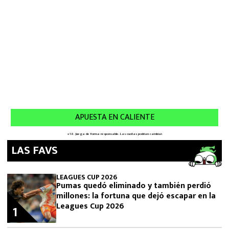
LAS FAVS
LEAGUES CUP 2026
Pumas quedó eliminado y también perdió
millones: la fortuna que dejó escapar en la
Leagues Cup 2026
1