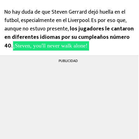
MEXICANOS EN EL EXTRANJERO
No hay duda de que Steven Gerrard dejó huella en el
FUTBOL ESTUFA
futbol, especialmente en el Liverpool. Es por eso que,
aunque no estuvo presente,
los jugadores le cantaron
FÓRMULA 1
en diferentes idiomas por su cumpleaños número
40
.
¡Steven, you'll never walk alone!
BOXEO
PUBLICIDAD
LIGA MX
NFL