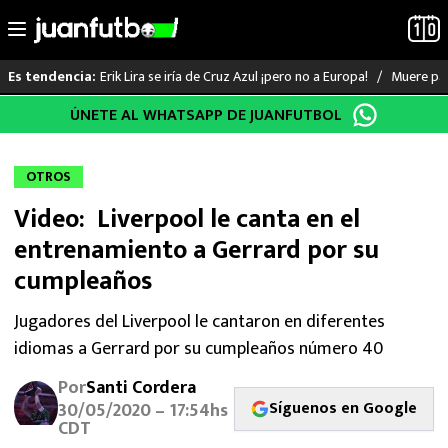
Erik Lira se iría de Cruz Azul ¡pero no a Europa!
Muere pad
Es tendencia:
Saltar
ÚNETE AL WHATSAPP DE JUANFUTBOL
LO ÚLTIMO
al
contenido
LIGA MX
OTROS
Video: Liverpool le canta en el
RAYADOS
entrenamiento a Gerrard por su
PUMAS
cumpleaños
ATLANTE
Jugadores del Liverpool le cantaron en diferentes
idiomas a Gerrard por su cumpleaños número 40
SELECCIÓN MEXICANA
Por
Santi Cordera
Síguenos en Google
30/05/2020 – 17:54hs
FUTBOL INTERNACIONAL
CDT