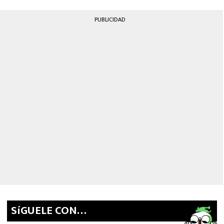
MEXICANOS EN EL EXTRANJERO
PUBLICIDAD
FUTBOL ESTUFA
FÓRMULA 1
BOXEO
LIGA MX
NFL
SíGUELE CON…