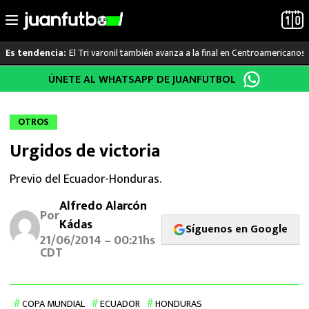
El Tri varonil también avanza a la final en Centroamericanos
Es tendencia:
Saltar
ÚNETE AL WHATSAPP DE JUANFUTBOL
LO ÚLTIMO
al
contenido
LIGA MX
OTROS
Urgidos de victoria
RAYADOS
Previo del Ecuador-Honduras.
PUMAS
Alfredo Alarcón
Por
ATLANTE
Kádas
Síguenos en Google
21/06/2014 – 00:21hs
CDT
SELECCIÓN MEXICANA
FUTBOL INTERNACIONAL
COPA MUNDIAL
ECUADOR
HONDURAS