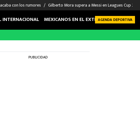
 acaba con los rumores
Gilberto Mora supera a Messi en Leagues Cup 2026: 
L INTERNACIONAL
MEXICANOS EN EL EXTRANJERO
FUTBOL 
AGENDA DEPORTIVA
PUBLICIDAD