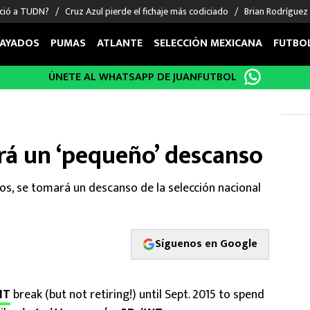
nció a TUDN?
Cruz Azul pierde el fichaje más codiciado
Brian Rodríguez
AYADOS
PUMAS
ATLANTE
SELECCIÓN MEXICANA
FUTBO
ÚNETE AL WHATSAPP DE JUANFUTBOL
OS EN EL EXTRANJERO
FIGURAS
DEPORTES
cias
Keylor Navas
MMA UFC
énez
Chicharito Hernández
Fórmula 1
á un ‘pequeño’ descanso
choa
Sergio Ramos
Boxeo
uerta
Giorgos Giakoumakis
Béisbol
s, se tomará un descanso de la selección nacional
varez
André Jardine
NFL
o Giménez
NBA
 Huescas
Más deportes
Síguenos en Google
NT
break (but not retiring!) until Sept. 2015 to spend