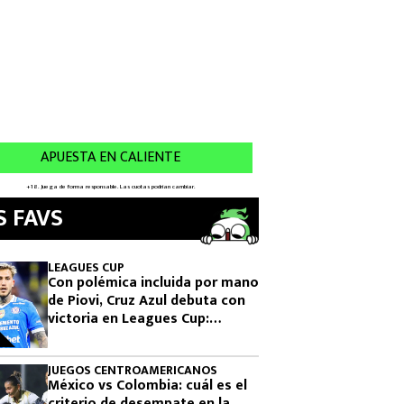
S FAVS
LEAGUES CUP
Con polémica incluida por mano
de Piovi, Cruz Azul debuta con
victoria en Leagues Cup:
cuándo vuelve a jugar
JUEGOS CENTROAMERICANOS
México vs Colombia: cuál es el
criterio de desempate en la