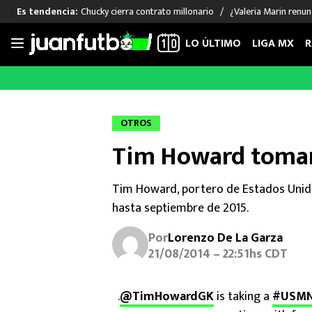
Chucky cierra contrato millonario
¿Valeria Marin renu
Es tendencia:
LO ÚLTIMO
LIGA MX
R
Saltar
al
LIGA MX
FUT INTERNACIONAL
MEXICAN
contenido
Las Noticias
Las Noticias
Las Noti
OTROS
Club América
Selección Mexicana
Raúl Jim
Tim Howard tomar
Cruz Azul
Champions League
Memo O
Pumas
Europa League
Chino H
Tim Howard, portero de Estados Unido
Rayados
Real Madrid
Edson Ál
hasta septiembre de 2015.
Chivas de Guadalajara
Barcelona
Santiag
Atlante
Rodrigo
Por
Lorenzo De La Garza
Liga MX Femenil
21/08/2014 – 22:51hs CDT
.
@TimHowardGK
is taking a
#USM