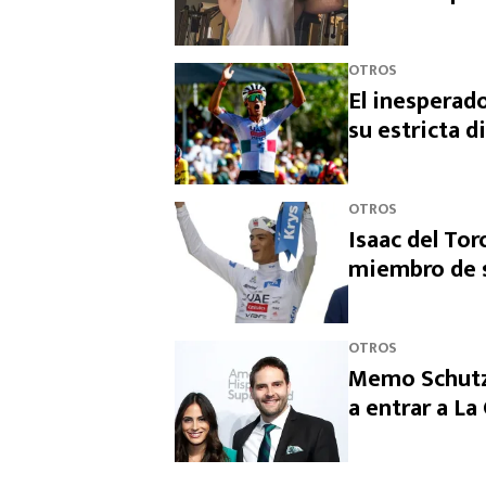
OTROS
El inesperado
su estricta d
OTROS
Isaac del Tor
miembro de s
OTROS
Memo Schutz 
a entrar a L