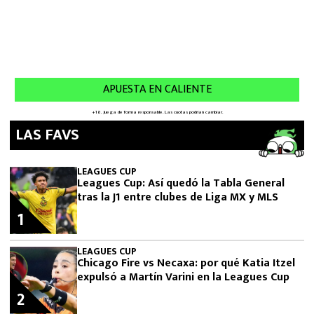
LAS FAVS
LEAGUES CUP
Leagues Cup: Así quedó la Tabla General
tras la J1 entre clubes de Liga MX y MLS
1
LEAGUES CUP
Chicago Fire vs Necaxa: por qué Katia Itzel
expulsó a Martín Varini en la Leagues Cup
2