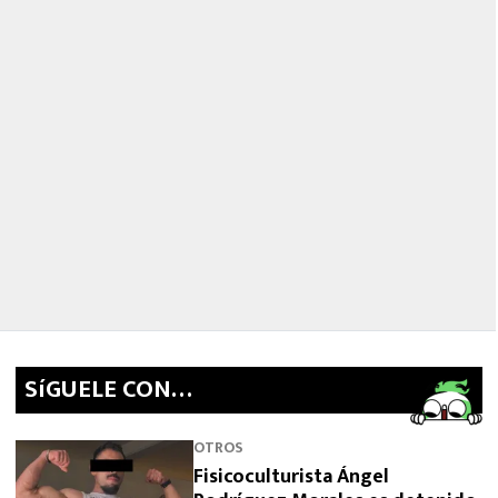
SíGUELE CON…
OTROS
Fisicoculturista Ángel