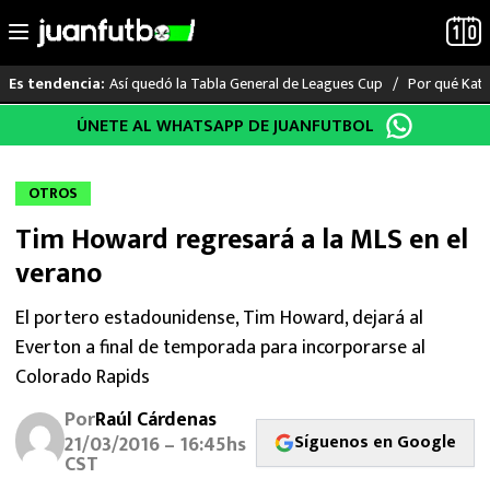
Así quedó la Tabla General de Leagues Cup
Por qué Katia
Es tendencia:
Saltar
ÚNETE AL WHATSAPP DE JUANFUTBOL
LO ÚLTIMO
al
contenido
LIGA MX
OTROS
Tim Howard regresará a la MLS en el
RAYADOS
verano
PUMAS
El portero estadounidense, Tim Howard, dejará al
Everton a final de temporada para incorporarse al
ATLANTE
Colorado Rapids
SELECCIÓN MEXICANA
Por
Raúl Cárdenas
Síguenos en Google
21/03/2016 – 16:45hs
FUTBOL INTERNACIONAL
CST