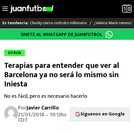
Chucky cierra contrato millonario
¿Valeria Marin renunc
Es tendencia:
Saltar
ÚNETE AL WHATSAPP DE JUANFUTBOL
LO ÚLTIMO
al
contenido
LIGA MX
OTROS
Terapias para entender que ver al
RAYADOS
Barcelona ya no será lo mismo sin
PUMAS
Iniesta
ATLANTE
No es fácil, pero es necesario hacerlo
Por
Javier Carrillo
SELECCIÓN MEXICANA
Síguenos en Google
21/05/2018 – 19:12hs
CDT
FUTBOL INTERNACIONAL