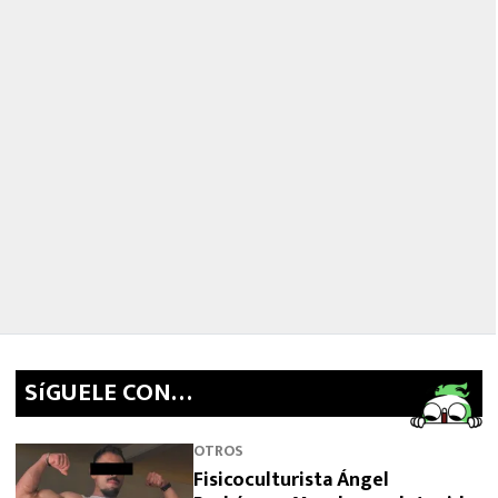
SíGUELE CON…
OTROS
Fisicoculturista Ángel