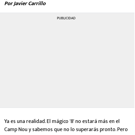
Por Javier Carrillo
MEXICANOS EN EL EXTRANJERO
FUTBOL ESTUFA
PUBLICIDAD
FÓRMULA 1
BOXEO
LIGA MX
NFL
Ya es una realidad. El mágico '8' no estará más en el
Camp Nou y sabemos que no lo superarás pronto. Pero