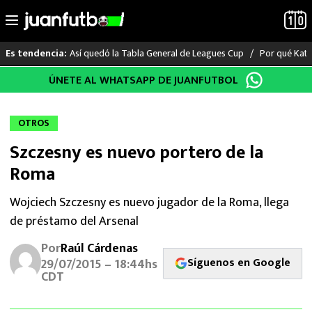
Así quedó la Tabla General de Leagues Cup
Por qué Katia
Es tendencia:
Saltar
ÚNETE AL WHATSAPP DE JUANFUTBOL
LO ÚLTIMO
al
contenido
LIGA MX
OTROS
Szczesny es nuevo portero de la
RAYADOS
Roma
PUMAS
Wojciech Szczesny es nuevo jugador de la Roma, llega
de préstamo del Arsenal
ATLANTE
Por
Raúl Cárdenas
SELECCIÓN MEXICANA
Síguenos en Google
29/07/2015 – 18:44hs
CDT
FUTBOL INTERNACIONAL