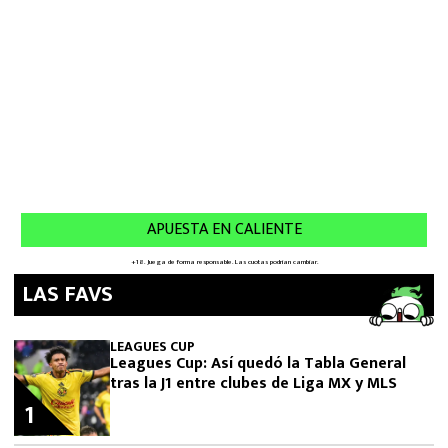
LAS FAVS
LEAGUES CUP
Leagues Cup: Así quedó la Tabla General
tras la J1 entre clubes de Liga MX y MLS
1