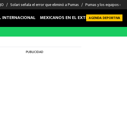
 JO
Solari señala el error que eliminó a Pumas
Pumas y los equipos eli
L INTERNACIONAL
MEXICANOS EN EL EXTRANJERO
FUTBOL 
AGENDA DEPORTIVA
PUBLICIDAD