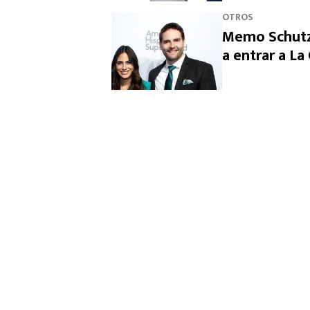
OTROS
Memo Schutz 
a entrar a L