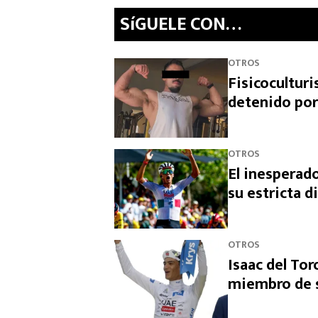
SíGUELE CON…
OTROS
Fisicocultur
detenido por
OTROS
El inesperado
su estricta d
OTROS
Isaac del Tor
miembro de s