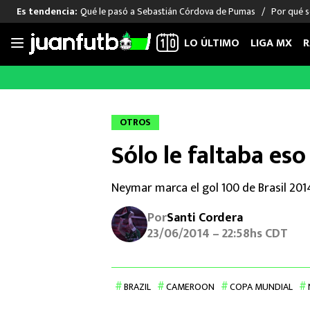
Qué le pasó a Sebastián Córdova de Pumas
Por qué s
Es tendencia:
LO ÚLTIMO
LIGA MX
R
Saltar
al
LIGA MX
FUT INTERNACIONAL
MEXICAN
contenido
Las Noticias
Las Noticias
Las Noti
OTROS
Club América
Selección Mexicana
Raúl Jim
Sólo le faltaba es
Cruz Azul
Champions League
Memo O
Pumas
Europa League
Chino H
Neymar marca el gol 100 de Brasil 201
Rayados
Real Madrid
Edson Ál
Chivas de Guadalajara
Barcelona
Santiag
Por
Santi Cordera
Atlante
Rodrigo
23/06/2014 – 22:58hs CDT
Liga MX Femenil
BRAZIL
CAMEROON
COPA MUNDIAL