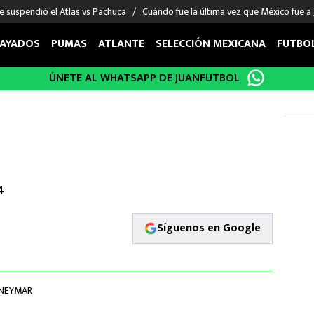
e suspendió el Atlas vs Pachuca
Cuándo fue la última vez que México fue a
AYADOS
PUMAS
ATLANTE
SELECCIÓN MEXICANA
FUTBO
ÚNETE AL WHATSAPP DE JUANFUTBOL
OS EN EL EXTRANJERO
FIGURAS
DEPORTES
cias
Keylor Navas
MMA UFC
énez
Chicharito Hernández
Fórmula 1
o
choa
Sergio Ramos
Boxeo
uerta
Giorgos Giakoumakis
Béisbol
4
varez
André Jardine
NFL
o Giménez
NBA
Síguenos en Google
 Huescas
Más deportes
NEYMAR