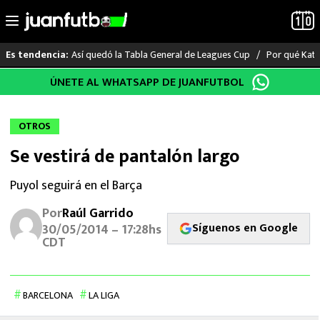
Así quedó la Tabla General de Leagues Cup
Por qué Katia
Es tendencia:
Saltar
ÚNETE AL WHATSAPP DE JUANFUTBOL
LO ÚLTIMO
al
contenido
LIGA MX
OTROS
Se vestirá de pantalón largo
RAYADOS
Puyol seguirá en el Barça
PUMAS
Por
Raúl Garrido
Síguenos en Google
ATLANTE
30/05/2014 – 17:28hs
CDT
SELECCIÓN MEXICANA
FUTBOL INTERNACIONAL
BARCELONA
LA LIGA