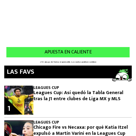
LAS FAVS
LEAGUES CUP
Leagues Cup: Así quedó la Tabla General
tras la J1 entre clubes de Liga MX y MLS
1
LEAGUES CUP
Chicago Fire vs Necaxa: por qué Katia Itzel
expulsó a Martín Varini en la Leagues Cup