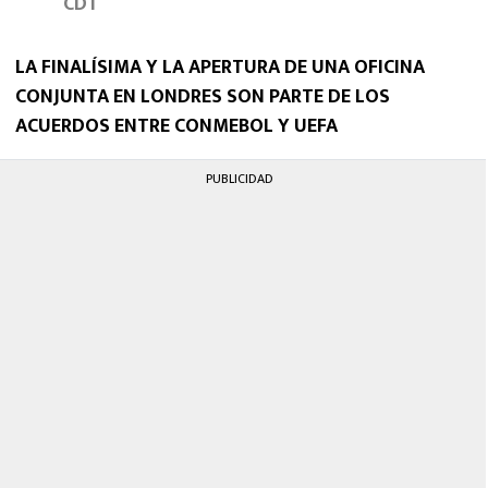
CDT
MEXICANOS EN EL EXTRANJERO
LA FINALÍSIMA Y LA APERTURA DE UNA OFICINA
FUTBOL ESTUFA
CONJUNTA EN LONDRES SON PARTE DE LOS
FÓRMULA 1
ACUERDOS ENTRE CONMEBOL Y UEFA
BOXEO
PUBLICIDAD
LIGA MX
NFL