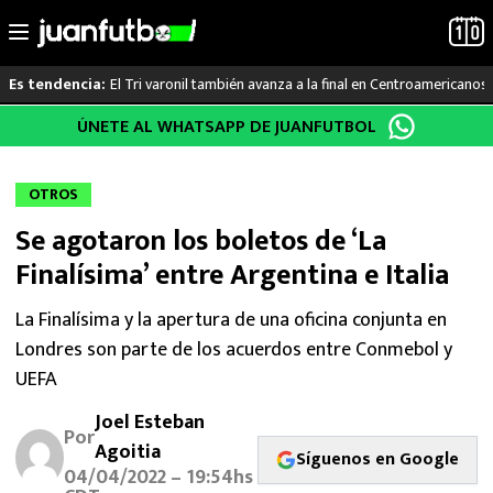
El Tri varonil también avanza a la final en Centroamericanos
Es tendencia:
Saltar
ÚNETE AL WHATSAPP DE JUANFUTBOL
LO ÚLTIMO
al
contenido
LIGA MX
OTROS
Se agotaron los boletos de ‘La
RAYADOS
Finalísima’ entre Argentina e Italia
PUMAS
La Finalísima y la apertura de una oficina conjunta en
Londres son parte de los acuerdos entre Conmebol y
ATLANTE
UEFA
SELECCIÓN MEXICANA
Joel Esteban
Por
Agoitia
FUTBOL INTERNACIONAL
Síguenos en Google
04/04/2022 – 19:54hs