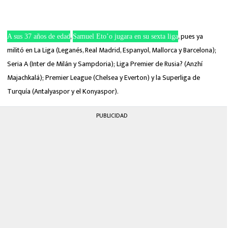
,
, pues ya
A sus 37 años de edad
Samuel Eto’o jugara en su sexta liga
militó en La Liga (Leganés, Real Madrid, Espanyol, Mallorca y Barcelona);
Seria A (Inter de Milán y Sampdoria); Liga Premier de Rusia? (Anzhí
Majachkalá); Premier League (Chelsea y Everton) y la Superliga de
Turquía (Antalyaspor y el Konyaspor).
PUBLICIDAD