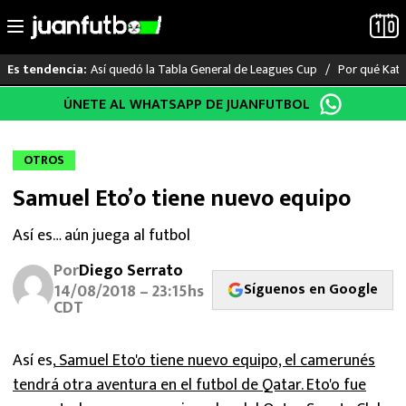
Así quedó la Tabla General de Leagues Cup
Por qué Katia
Es tendencia:
Saltar
ÚNETE AL WHATSAPP DE JUANFUTBOL
LO ÚLTIMO
al
contenido
LIGA MX
OTROS
Samuel Eto’o tiene nuevo equipo
RAYADOS
Así es… aún juega al futbol
PUMAS
Por
Diego Serrato
Síguenos en Google
ATLANTE
14/08/2018 – 23:15hs
CDT
SELECCIÓN MEXICANA
Así es,
Samuel Eto'o tiene nuevo equipo, el camerunés
FUTBOL INTERNACIONAL
tendrá otra aventura en el futbol de Qatar. Eto'o fue