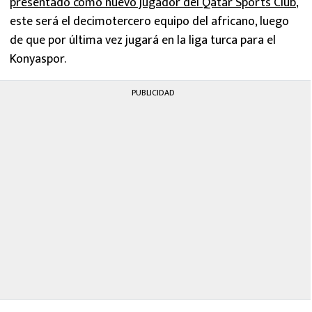
presentado como nuevo jugador del Qatar Sports Club
,
MEXICANOS EN EL EXTRANJERO
este será el decimotercero equipo del africano, luego
de que por última vez jugará en la liga turca para el
FUTBOL ESTUFA
Konyaspor.
FÓRMULA 1
PUBLICIDAD
BOXEO
LIGA MX
NFL