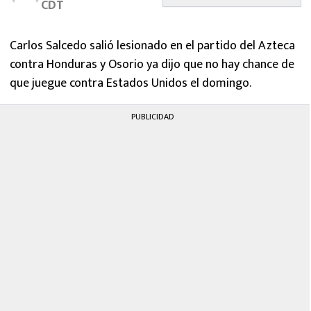
CDT
MEXICANOS EN EL EXTRANJERO
FUTBOL ESTUFA
Carlos Salcedo salió lesionado en el partido del Azteca
contra Honduras y Osorio ya dijo que no hay chance de
FÓRMULA 1
que juegue contra Estados Unidos el domingo.
BOXEO
PUBLICIDAD
LIGA MX
NFL