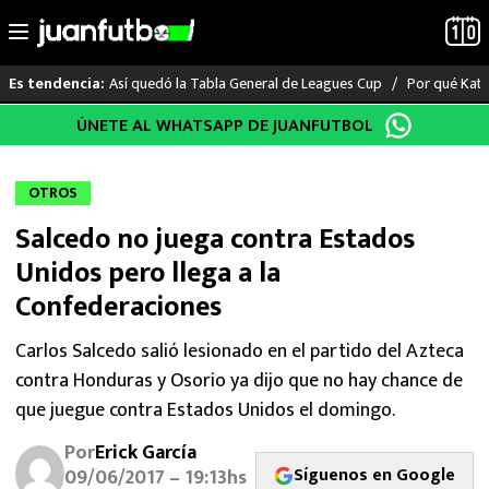
Así quedó la Tabla General de Leagues Cup
Por qué Katia
Es tendencia:
Saltar
ÚNETE AL WHATSAPP DE JUANFUTBOL
LO ÚLTIMO
al
contenido
LIGA MX
OTROS
Salcedo no juega contra Estados
RAYADOS
Unidos pero llega a la
PUMAS
Confederaciones
ATLANTE
Carlos Salcedo salió lesionado en el partido del Azteca
contra Honduras y Osorio ya dijo que no hay chance de
SELECCIÓN MEXICANA
que juegue contra Estados Unidos el domingo.
Por
Erick García
FUTBOL INTERNACIONAL
Síguenos en Google
09/06/2017 – 19:13hs