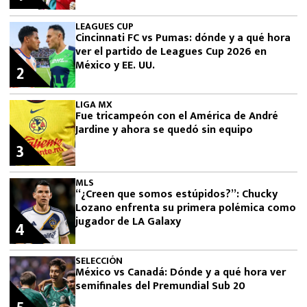
LEAGUES CUP
Cincinnati FC vs Pumas: dónde y a qué hora
ver el partido de Leagues Cup 2026 en
México y EE. UU.
2
LIGA MX
Fue tricampeón con el América de André
Jardine y ahora se quedó sin equipo
3
MLS
“¿Creen que somos estúpidos?”: Chucky
Lozano enfrenta su primera polémica como
jugador de LA Galaxy
4
SELECCIÓN
México vs Canadá: Dónde y a qué hora ver
semifinales del Premundial Sub 20