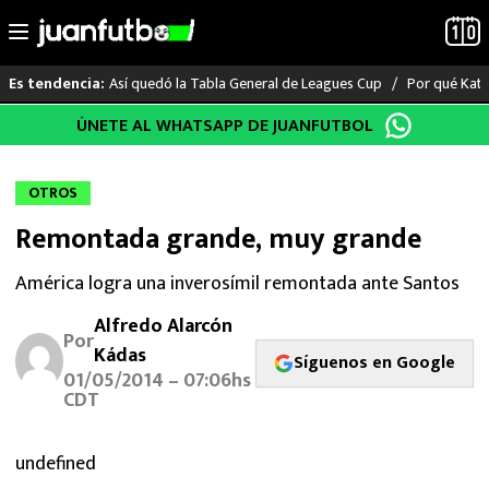
Así quedó la Tabla General de Leagues Cup
Por qué Katia
Es tendencia:
Saltar
ÚNETE AL WHATSAPP DE JUANFUTBOL
LO ÚLTIMO
al
contenido
LIGA MX
OTROS
Remontada grande, muy grande
RAYADOS
América logra una inverosímil remontada ante Santos
PUMAS
Alfredo Alarcón
Por
ATLANTE
Kádas
Síguenos en Google
01/05/2014 – 07:06hs
CDT
SELECCIÓN MEXICANA
FUTBOL INTERNACIONAL
undefined