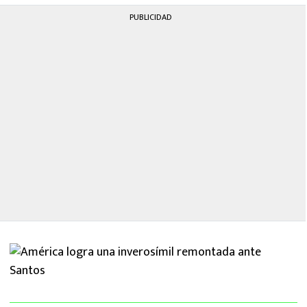
MEXICANOS EN EL EXTRANJERO
PUBLICIDAD
FUTBOL ESTUFA
FÓRMULA 1
BOXEO
LIGA MX
NFL