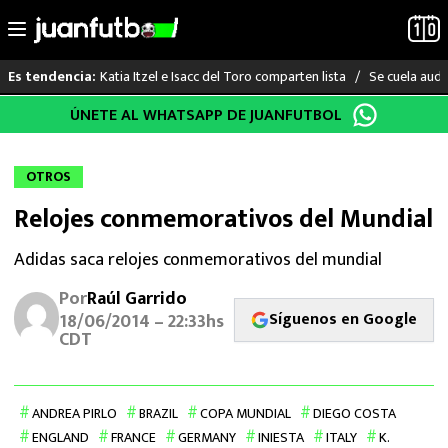
Katia Itzel e Isacc del Toro comparten lista
Se cuela audi
Es tendencia:
Saltar
ÚNETE AL WHATSAPP DE JUANFUTBOL
LO ÚLTIMO
al
contenido
LIGA MX
OTROS
Relojes conmemorativos del Mundial
RAYADOS
Adidas saca relojes conmemorativos del mundial
PUMAS
Por
Raúl Garrido
Síguenos en Google
ATLANTE
18/06/2014 – 22:33hs
CDT
SELECCIÓN MEXICANA
FUTBOL INTERNACIONAL
ANDREA PIRLO
BRAZIL
COPA MUNDIAL
DIEGO COSTA
ENGLAND
FRANCE
GERMANY
INIESTA
ITALY
K.