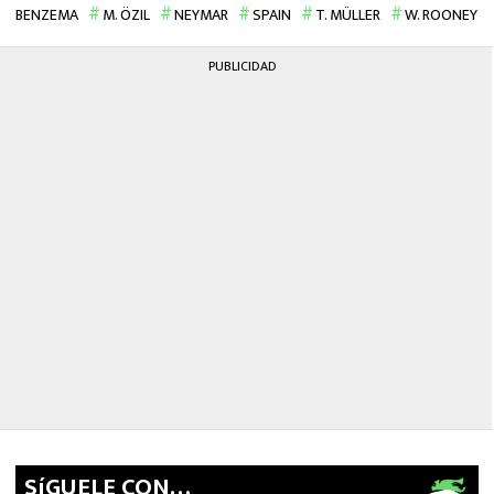
BENZEMA
MEXICANOS EN EL EXTRANJERO
M. ÖZIL
NEYMAR
SPAIN
T. MÜLLER
W. ROONEY
FUTBOL ESTUFA
PUBLICIDAD
FÓRMULA 1
BOXEO
LIGA MX
NFL
SíGUELE CON…