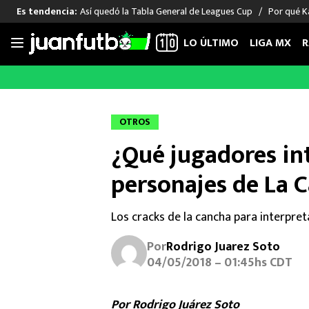
Así quedó la Tabla General de Leagues Cup
Por qué Ka
Es tendencia:
LO ÚLTIMO
LIGA MX
R
Saltar
al
LIGA MX
FUT INTERNACIONAL
MEXICAN
contenido
Las Noticias
Las Noticias
Las Noti
OTROS
Club América
Selección Mexicana
Raúl Jim
¿Qué jugadores int
Cruz Azul
Champions League
Memo O
Pumas
Europa League
Chino H
personajes de La 
Rayados
Real Madrid
Edson Ál
Chivas de Guadalajara
Barcelona
Santiag
Los cracks de la cancha para interpret
Atlante
Rodrigo
Por
Rodrigo Juarez Soto
Liga MX Femenil
04/05/2018 – 01:45hs CDT
Por Rodrigo Juárez Soto