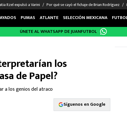
tia Itzel expulsó a Varini
Por qué se cayó el fichaje de Brian Rodríguez
AYADOS
PUMAS
ATLANTE
SELECCIÓN MEXICANA
FUTBO
ÚNETE AL WHATSAPP DE JUANFUTBOL
OS EN EL EXTRANJERO
FIGURAS
DEPORTES
cias
Keylor Navas
MMA UFC
énez
Chicharito Hernández
Fórmula 1
erpretarían los
choa
Sergio Ramos
Boxeo
uerta
Giorgos Giakoumakis
Béisbol
Casa de Papel?
varez
André Jardine
NFL
o Giménez
NBA
ar a los genios del atraco
 Huescas
Más deportes
Síguenos en Google