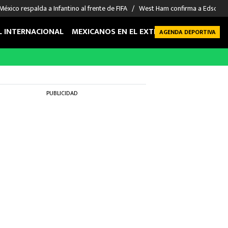
México respalda a Infantino al frente de FIFA
West Ham confirma a Edson Á
L INTERNACIONAL
MEXICANOS EN EL EXTRANJERO
FUTBOL 
AGENDA DEPORTIVA
PUBLICIDAD