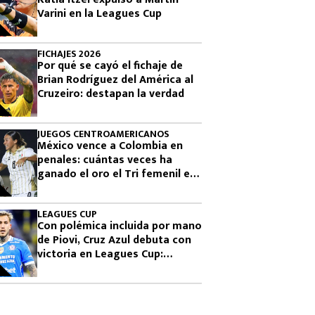
Varini en la Leagues Cup
FICHAJES 2026
Por qué se cayó el fichaje de
Brian Rodríguez del América al
Cruzeiro: destapan la verdad
JUEGOS CENTROAMERICANOS
México vence a Colombia en
penales: cuántas veces ha
ganado el oro el Tri femenil en
los Juegos Centroamericanos
LEAGUES CUP
Con polémica incluida por mano
de Piovi, Cruz Azul debuta con
victoria en Leagues Cup:
cuándo vuelve a jugar