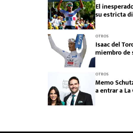
El inesperado
su estricta d
OTROS
Isaac del Tor
miembro de s
OTROS
Memo Schutz 
a entrar a L