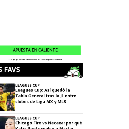
S FAVS
LEAGUES CUP
Leagues Cup: Así quedó la
Tabla General tras la J1 entre
clubes de Liga MX y MLS
LEAGUES CUP
Chicago Fire vs Necaxa: por qué
Katia Itzel expulsó a Martín