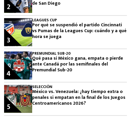
de San Diego
2
LEAGUES CUP
Por qué se suspendió el partido Cincinnati
vs Pumas de la Leagues Cup: cuándo y a qué
hora se juega
3
PREMUNDIAL SUB-20
Qué pasa si México gana, empata o pierde
ante Canadá por las semifinales del
Premundial Sub-20
4
SELECCIÓN
México vs. Venezuela: ¿hay tiempo extra o
penales si empatan en la final de los Juegos
Centroamericanos 2026?
5