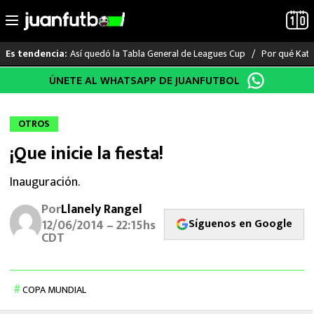
Así quedó la Tabla General de Leagues Cup
Por qué Katia
Es tendencia:
Saltar
ÚNETE AL WHATSAPP DE JUANFUTBOL
LO ÚLTIMO
al
contenido
LIGA MX
OTROS
¡Que inicie la fiesta!
RAYADOS
Inauguración.
PUMAS
Por
Llanely Rangel
Síguenos en Google
ATLANTE
12/06/2014 – 22:15hs
CDT
SELECCIÓN MEXICANA
FUTBOL INTERNACIONAL
COPA MUNDIAL