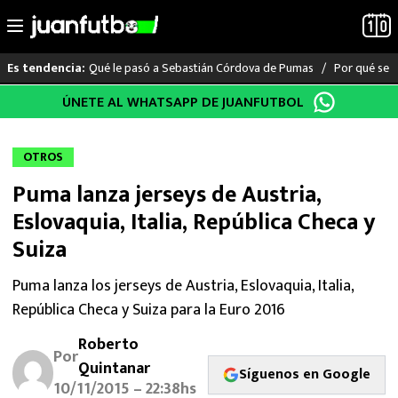
Qué le pasó a Sebastián Córdova de Pumas
Por qué se s
Es tendencia:
Saltar
ÚNETE AL WHATSAPP DE JUANFUTBOL
LO ÚLTIMO
al
contenido
LIGA MX
OTROS
Puma lanza jerseys de Austria,
RAYADOS
Eslovaquia, Italia, República Checa y
PUMAS
Suiza
ATLANTE
Puma lanza los jerseys de Austria, Eslovaquia, Italia,
República Checa y Suiza para la Euro 2016
SELECCIÓN MEXICANA
Roberto
Por
Quintanar
FUTBOL INTERNACIONAL
Síguenos en Google
10/11/2015 – 22:38hs