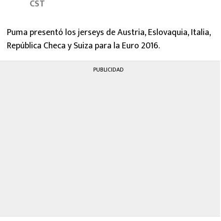
CST
MEXICANOS EN EL EXTRANJERO
FUTBOL ESTUFA
Puma presentó los jerseys de Austria, Eslovaquia, Italia,
República Checa y Suiza para la Euro 2016.
FÓRMULA 1
PUBLICIDAD
BOXEO
LIGA MX
NFL