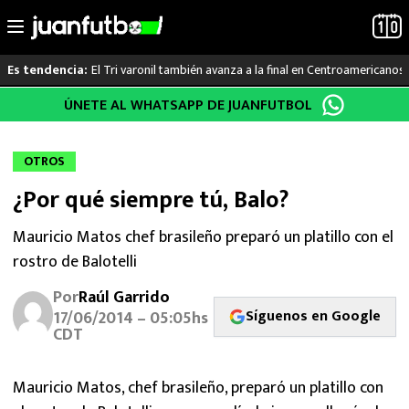
El Tri varonil también avanza a la final en Centroamericanos
Es tendencia:
Saltar
ÚNETE AL WHATSAPP DE JUANFUTBOL
LO ÚLTIMO
al
contenido
LIGA MX
OTROS
¿Por qué siempre tú, Balo?
RAYADOS
Mauricio Matos chef brasileño preparó un platillo con el
PUMAS
rostro de Balotelli
ATLANTE
Por
Raúl Garrido
Síguenos en Google
17/06/2014 – 05:05hs
CDT
SELECCIÓN MEXICANA
FUTBOL INTERNACIONAL
Mauricio Matos, chef brasileño, preparó un platillo con