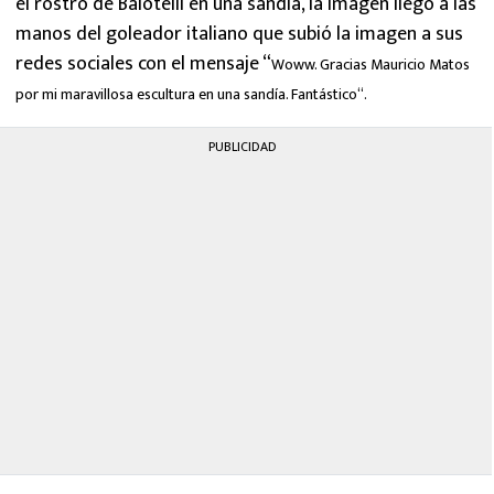
el rostro de Balotelli en una sandía, la imagen llegó a las
MEXICANOS EN EL EXTRANJERO
manos del goleador italiano que subió la imagen a sus
redes sociales con el mensaje “
Woww. Gracias Mauricio Matos
FUTBOL ESTUFA
por mi maravillosa escultura en una sandía. Fantástico
“.
FÓRMULA 1
PUBLICIDAD
BOXEO
LIGA MX
NFL