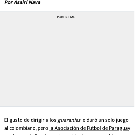
Por Asairi Nava
MEXICANOS EN EL EXTRANJERO
PUBLICIDAD
FUTBOL ESTUFA
FÓRMULA 1
BOXEO
LIGA MX
NFL
El gusto de dirigir a los
guaraníes
le duró un solo juego
al colombiano, pero
la Asociación de Futbol de Paraguay