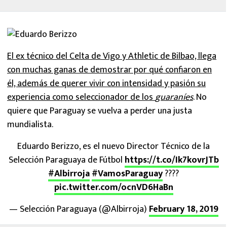
El ex técnico del Celta de Vigo y Athletic de Bilbao, llega
con muchas ganas de demostrar por qué confiaron en
él, además de querer vivir con intensidad y pasión su
experiencia como seleccionador de los
guaraníes
. No
quiere que Paraguay se vuelva a perder una justa
mundialista.
Eduardo Berizzo, es el nuevo Director Técnico de la
Selección Paraguaya de Fútbol
https://t.co/Ik7kovrJTb
#Albirroja
#VamosParaguay
????
pic.twitter.com/ocnVD6HaBn
— Selección Paraguaya (@Albirroja)
February 18, 2019