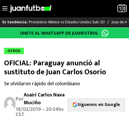
Pronóstico México vs Estados Unidos Sub-20
Joya de Am
Es tendencia:
Saltar
ÚNETE AL WHATSAPP DE JUANFUTBOL
LO ÚLTIMO
al
contenido
LIGA MX
OTROS
OFICIAL: Paraguay anunció al
RAYADOS
sustituto de Juan Carlos Osorio
PUMAS
Se olvidaron rápido del colombiano
ATLANTE
Asairi Carlos Nava
Por
Muciño
Síguenos en Google
SELECCIÓN MEXICANA
18/02/2019 – 20:34hs
CST
FUTBOL INTERNACIONAL