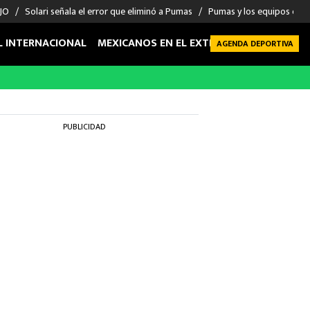
 JO
Solari señala el error que eliminó a Pumas
Pumas y los equipos eli
L INTERNACIONAL
MEXICANOS EN EL EXTRANJERO
FUTBOL 
AGENDA DEPORTIVA
PUBLICIDAD