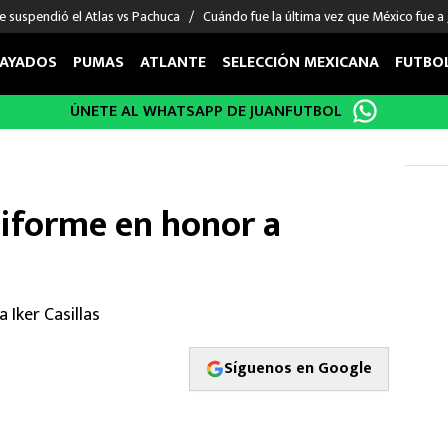
e suspendió el Atlas vs Pachuca
Cuándo fue la última vez que México fue a
AYADOS
PUMAS
ATLANTE
SELECCIÓN MEXICANA
FUTBO
ÚNETE AL WHATSAPP DE JUANFUTBOL
OS EN EL EXTRANJERO
FIGURAS
DEPORTES
cias
Keylor Navas
MMA UFC
énez
Chicharito Hernández
Fórmula 1
iforme en honor a
choa
Sergio Ramos
Boxeo
uerta
Giorgos Giakoumakis
Béisbol
varez
André Jardine
NFL
o Giménez
NBA
 Iker Casillas
 Huescas
Más deportes
Síguenos en Google