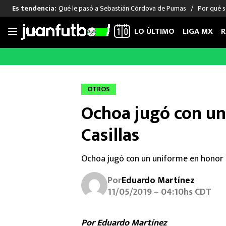
Qué le pasó a Sebastián Córdova de Pumas
Por qué s
Es tendencia:
LO ÚLTIMO
LIGA MX
R
Saltar
al
LIGA MX
FUT INTERNACIONAL
MEXICAN
contenido
Las Noticias
Las Noticias
Las Noti
OTROS
Club América
Selección Mexicana
Raúl Jim
Ochoa jugó con un
Cruz Azul
Champions League
Memo O
Pumas
Europa League
Chino H
Casillas
Rayados
Real Madrid
Edson Ál
Chivas de Guadalajara
Barcelona
Santiag
Ochoa jugó con un uniforme en honor a
Atlante
Rodrigo
Por
Eduardo Martínez
Liga MX Femenil
11/05/2019 – 04:10hs CDT
Por Eduardo Martínez