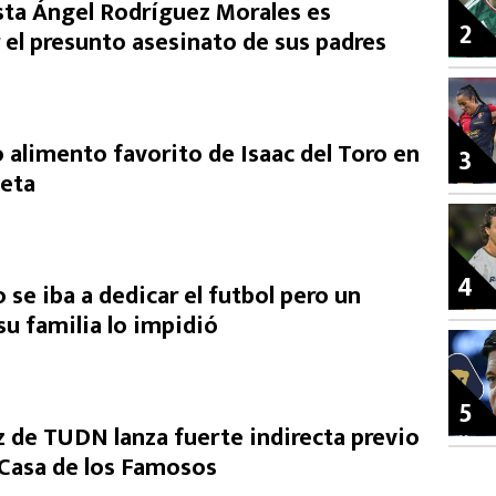
ista Ángel Rodríguez Morales es
2
 el presunto asesinato de sus padres
 alimento favorito de Isaac del Toro en
3
ieta
4
o se iba a dedicar el futbol pero un
u familia lo impidió
5
de TUDN lanza fuerte indirecta previo
a Casa de los Famosos