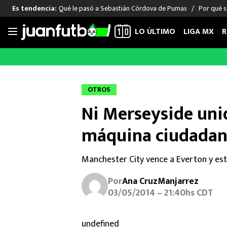
Qué le pasó a Sebastián Córdova de Pumas
Por qué s
Es tendencia:
LO ÚLTIMO
LIGA MX
R
Saltar
al
LIGA MX
FUT INTERNACIONAL
MEXICAN
contenido
Las Noticias
Las Noticias
Las Noti
OTROS
Club América
Selección Mexicana
Raúl Jim
Ni Merseyside uni
Cruz Azul
Champions League
Memo O
Pumas
Europa League
Chino H
máquina ciudada
Rayados
Real Madrid
Edson Ál
Chivas de Guadalajara
Barcelona
Santiag
Manchester City vence a Everton y está
Atlante
Rodrigo
Por
Ana CruzManjarrez
Liga MX Femenil
03/05/2014 – 21:40hs CDT
undefined