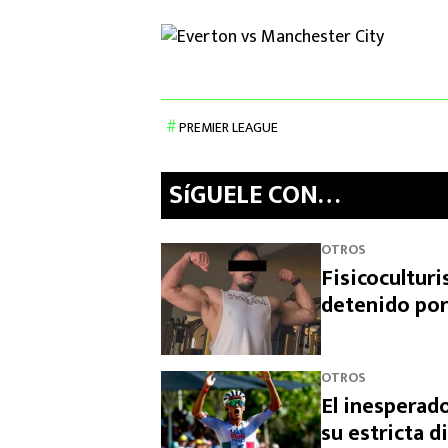
PREMIER LEAGUE
SíGUELE CON…
OTROS
Fisicocultur
detenido por
OTROS
El inesperado
su estricta d