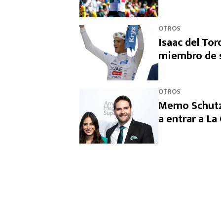
OTROS
Isaac del Tor
miembro de s
OTROS
Memo Schutz 
a entrar a L