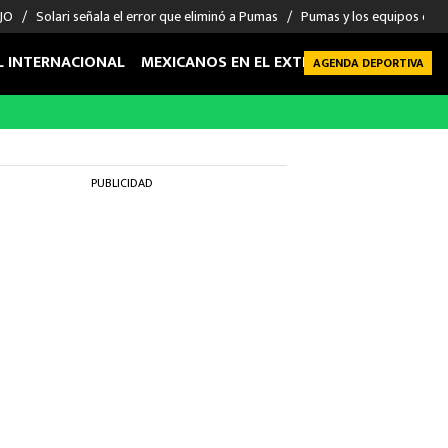
 JO
Solari señala el error que eliminó a Pumas
Pumas y los equipos eli
L INTERNACIONAL
MEXICANOS EN EL EXTRANJERO
FUTBOL 
AGENDA DEPORTIVA
PUBLICIDAD