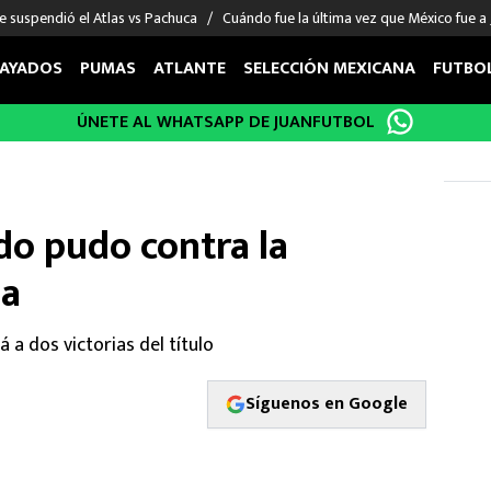
e suspendió el Atlas vs Pachuca
Cuándo fue la última vez que México fue a
AYADOS
PUMAS
ATLANTE
SELECCIÓN MEXICANA
FUTBO
ÚNETE AL WHATSAPP DE JUANFUTBOL
OS EN EL EXTRANJERO
FIGURAS
DEPORTES
cias
Keylor Navas
MMA UFC
énez
Chicharito Hernández
Fórmula 1
do pudo contra la
choa
Sergio Ramos
Boxeo
uerta
Giorgos Giakoumakis
Béisbol
na
varez
André Jardine
NFL
o Giménez
NBA
 a dos victorias del título
 Huescas
Más deportes
Síguenos en Google