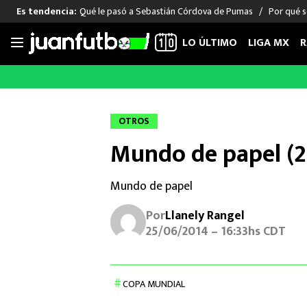
Qué le pasó a Sebastián Córdova de Pumas
Por qué s
Es tendencia:
LO ÚLTIMO
LIGA MX
R
Saltar
al
LIGA MX
FUT INTERNACIONAL
MEXICAN
contenido
Las Noticias
Las Noticias
Las Noti
OTROS
Club América
Selección Mexicana
Raúl Jim
Mundo de papel (2
Cruz Azul
Champions League
Memo O
Pumas
Europa League
Chino H
Mundo de papel
Rayados
Real Madrid
Edson Ál
Chivas de Guadalajara
Barcelona
Santiag
Por
Llanely Rangel
Atlante
Rodrigo
25/06/2014 – 16:33hs CDT
Liga MX Femenil
COPA MUNDIAL