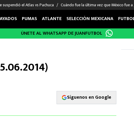
e suspendió el Atlas vs Pachuca
Cuándo fue la última vez que México fue a
AYADOS
PUMAS
ATLANTE
SELECCIÓN MEXICANA
FUTBO
ÚNETE AL WHATSAPP DE JUANFUTBOL
OS EN EL EXTRANJERO
FIGURAS
DEPORTES
cias
Keylor Navas
MMA UFC
énez
Chicharito Hernández
Fórmula 1
5.06.2014)
choa
Sergio Ramos
Boxeo
uerta
Giorgos Giakoumakis
Béisbol
varez
André Jardine
NFL
o Giménez
NBA
Síguenos en Google
 Huescas
Más deportes