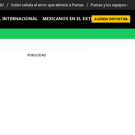
 JO
Solari señala el error que eliminó a Pumas
Pumas y los equipos eli
L INTERNACIONAL
MEXICANOS EN EL EXTRANJERO
FUTBOL 
AGENDA DEPORTIVA
PUBLICIDAD