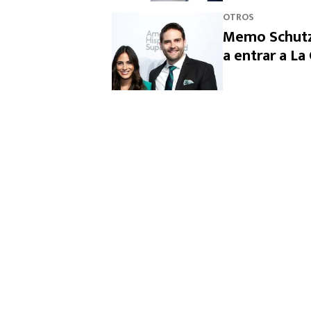
OTROS
Memo Schutz 
a entrar a L