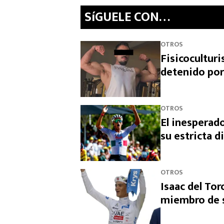
SíGUELE CON…
OTROS
Fisicocultur
detenido por
OTROS
El inesperado
su estricta d
OTROS
Isaac del Tor
miembro de s