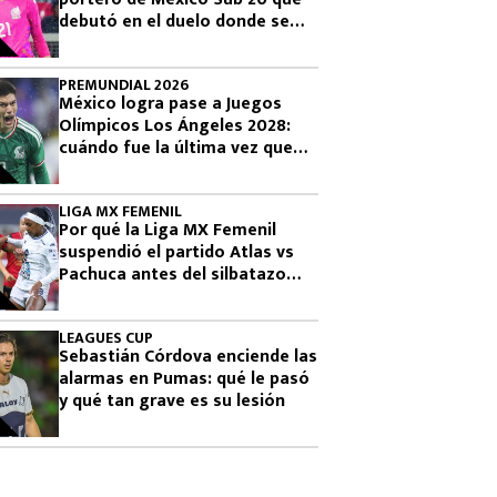
debutó en el duelo donde se
logró el boleto olímpico
PREMUNDIAL 2026
México logra pase a Juegos
Olímpicos Los Ángeles 2028:
cuándo fue la última vez que
había clasificado
LIGA MX FEMENIL
Por qué la Liga MX Femenil
suspendió el partido Atlas vs
Pachuca antes del silbatazo
final
LEAGUES CUP
Sebastián Córdova enciende las
alarmas en Pumas: qué le pasó
y qué tan grave es su lesión