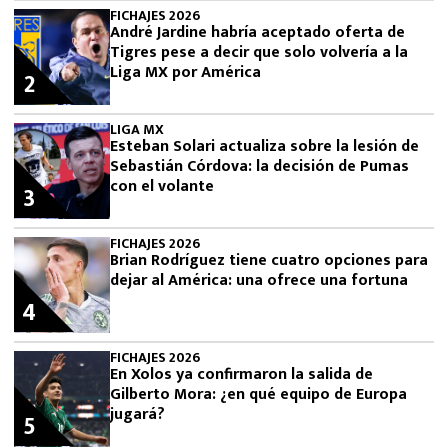
FICHAJES 2026
André Jardine habría aceptado oferta de
Tigres pese a decir que solo volvería a la
Liga MX por América
2
LIGA MX
Esteban Solari actualiza sobre la lesión de
Sebastián Córdova: la decisión de Pumas
con el volante
3
FICHAJES 2026
Brian Rodríguez tiene cuatro opciones para
dejar al América: una ofrece una fortuna
4
FICHAJES 2026
En Xolos ya confirmaron la salida de
Gilberto Mora: ¿en qué equipo de Europa
jugará?
5