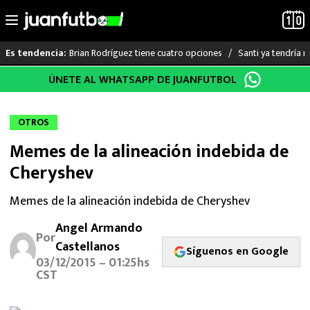
Brian Rodríguez tiene cuatro opciones
Santi ya tendría n
Es tendencia:
Saltar
ÚNETE AL WHATSAPP DE JUANFUTBOL
LO ÚLTIMO
al
contenido
LIGA MX
OTROS
Memes de la alineación indebida de
RAYADOS
Cheryshev
PUMAS
Memes de la alineación indebida de Cheryshev
ATLANTE
Angel Armando
Por
Castellanos
Síguenos en Google
SELECCIÓN MEXICANA
03/12/2015 – 01:25hs
CST
FUTBOL INTERNACIONAL