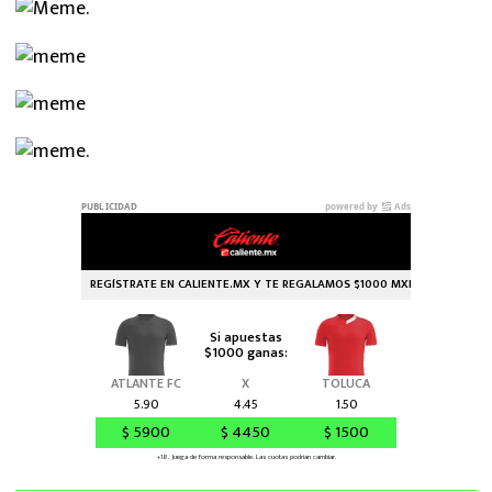
MEXICANOS EN EL EXTRANJERO
FUTBOL ESTUFA
FÓRMULA 1
BOXEO
LIGA MX
NFL