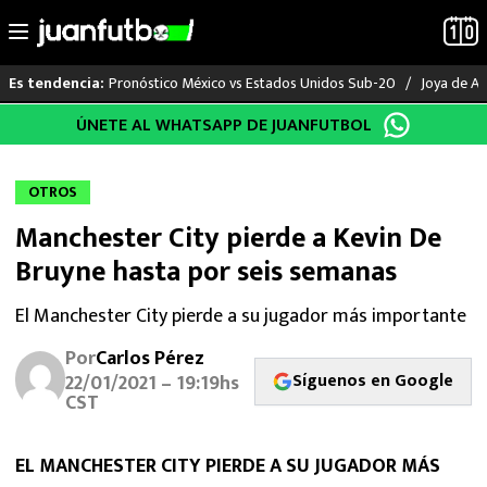
Pronóstico México vs Estados Unidos Sub-20
Joya de Am
Es tendencia:
Saltar
ÚNETE AL WHATSAPP DE JUANFUTBOL
LO ÚLTIMO
al
contenido
LIGA MX
OTROS
Manchester City pierde a Kevin De
RAYADOS
Bruyne hasta por seis semanas
PUMAS
El Manchester City pierde a su jugador más importante
ATLANTE
Por
Carlos Pérez
Síguenos en Google
22/01/2021 – 19:19hs
SELECCIÓN MEXICANA
CST
FUTBOL INTERNACIONAL
EL MANCHESTER CITY PIERDE A SU JUGADOR MÁS