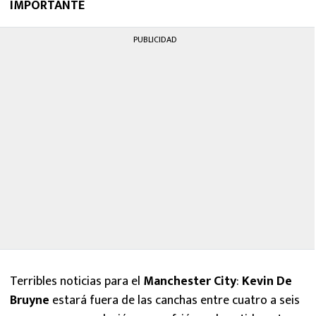
IMPORTANTE
MEXICANOS EN EL EXTRANJERO
PUBLICIDAD
FUTBOL ESTUFA
FÓRMULA 1
BOXEO
LIGA MX
NFL
Terribles noticias para el
Manchester City
:
Kevin De
Bruyne
estará fuera de las canchas entre cuatro a seis