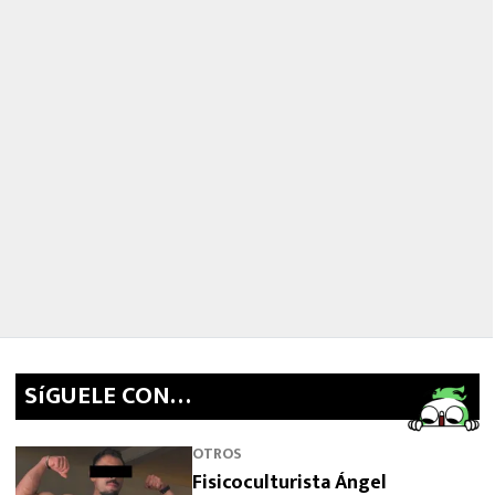
SíGUELE CON…
OTROS
Fisicoculturista Ángel