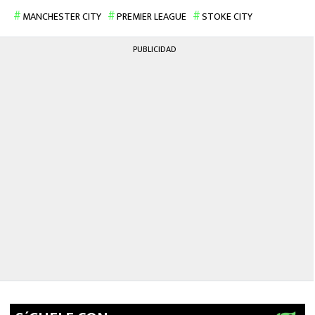
MEXICANOS EN EL EXTRANJERO
MANCHESTER CITY
PREMIER LEAGUE
STOKE CITY
FUTBOL ESTUFA
PUBLICIDAD
FÓRMULA 1
BOXEO
LIGA MX
NFL