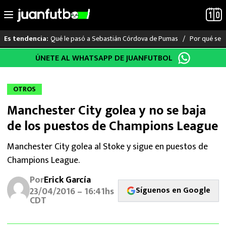
Qué le pasó a Sebastián Córdova de Pumas
Por qué se s
Es tendencia:
Saltar
ÚNETE AL WHATSAPP DE JUANFUTBOL
LO ÚLTIMO
al
contenido
LIGA MX
OTROS
Manchester City golea y no se baja
RAYADOS
de los puestos de Champions League
PUMAS
Manchester City golea al Stoke y sigue en puestos de
Champions League.
ATLANTE
Por
Erick García
SELECCIÓN MEXICANA
Síguenos en Google
23/04/2016 – 16:41hs
CDT
FUTBOL INTERNACIONAL