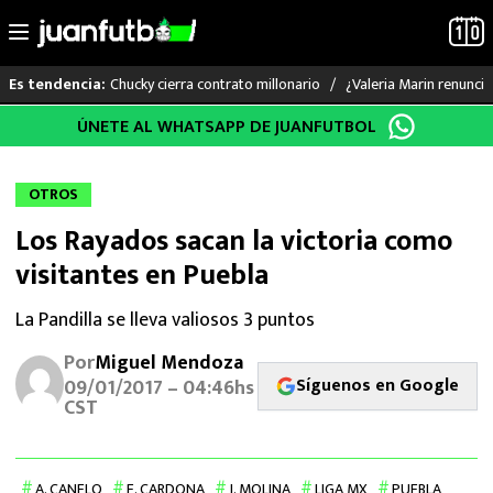
Chucky cierra contrato millonario
¿Valeria Marin renunc
Es tendencia:
Saltar
ÚNETE AL WHATSAPP DE JUANFUTBOL
LO ÚLTIMO
al
contenido
LIGA MX
OTROS
Los Rayados sacan la victoria como
RAYADOS
visitantes en Puebla
PUMAS
La Pandilla se lleva valiosos 3 puntos
ATLANTE
Por
Miguel Mendoza
Síguenos en Google
09/01/2017 – 04:46hs
SELECCIÓN MEXICANA
CST
FUTBOL INTERNACIONAL
A. CANELO
E. CARDONA
J. MOLINA
LIGA MX
PUEBLA