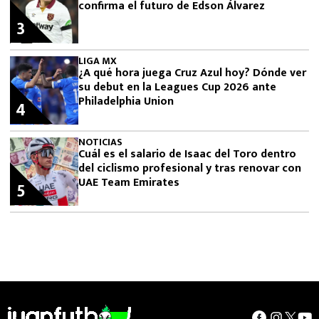
confirma el futuro de Edson Álvarez
3
LIGA MX
¿A qué hora juega Cruz Azul hoy? Dónde ver
su debut en la Leagues Cup 2026 ante
Philadelphia Union
4
NOTICIAS
Cuál es el salario de Isaac del Toro dentro
del ciclismo profesional y tras renovar con
UAE Team Emirates
5