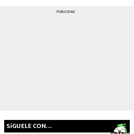
MEXICANOS EN EL EXTRANJERO
PUBLICIDAD
FUTBOL ESTUFA
FÓRMULA 1
BOXEO
LIGA MX
NFL
SíGUELE CON…