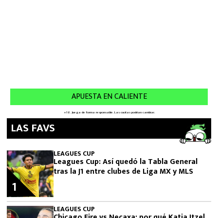
LAS FAVS
LEAGUES CUP
Leagues Cup: Así quedó la Tabla General
tras la J1 entre clubes de Liga MX y MLS
1
LEAGUES CUP
Chicago Fire vs Necaxa: por qué Katia Itzel