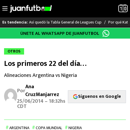
Así quedó la Tabla General de Leagues Cup
Por qué Katia
Es tendencia:
Saltar
ÚNETE AL WHATSAPP DE JUANFUTBOL
LO ÚLTIMO
al
contenido
LIGA MX
OTROS
Los primeros 22 del día…
RAYADOS
Alineaciones Argentina vs Nigeria
PUMAS
Ana
Por
ATLANTE
CruzManjarrez
Síguenos en Google
25/06/2014 – 18:32hs
CDT
SELECCIÓN MEXICANA
FUTBOL INTERNACIONAL
ARGENTINA
COPA MUNDIAL
NIGERIA