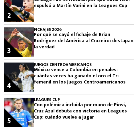
expulsó a Martín Varini en la Leagues Cup
2
FICHAJES 2026
Por qué se cayó el fichaje de Brian
Rodríguez del América al Cruzeiro: destapan
la verdad
3
JUEGOS CENTROAMERICANOS
México vence a Colombia en penales:
cuántas veces ha ganado el oro el Tri
femenil en los Juegos Centroamericanos
4
LEAGUES CUP
Con polémica incluida por mano de Piovi,
Cruz Azul debuta con victoria en Leagues
Cup: cuándo vuelve a jugar
5