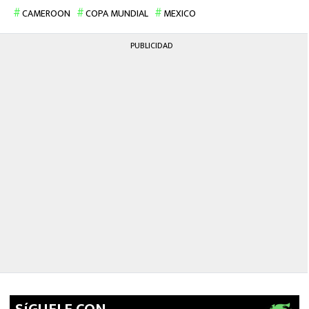
MEXICANOS EN EL EXTRANJERO
CAMEROON
COPA MUNDIAL
MEXICO
FUTBOL ESTUFA
PUBLICIDAD
FÓRMULA 1
BOXEO
LIGA MX
NFL