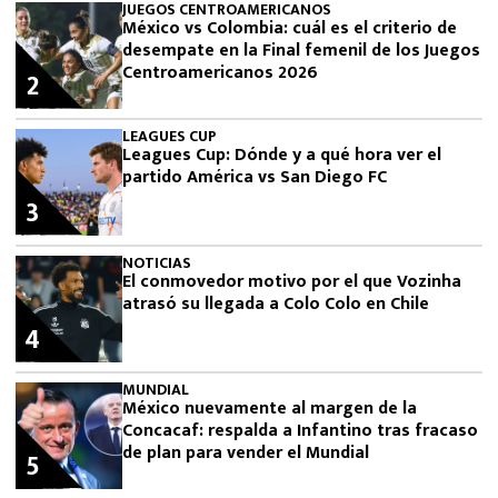
JUEGOS CENTROAMERICANOS
México vs Colombia: cuál es el criterio de
desempate en la Final femenil de los Juegos
Centroamericanos 2026
2
LEAGUES CUP
Leagues Cup: Dónde y a qué hora ver el
partido América vs San Diego FC
3
NOTICIAS
El conmovedor motivo por el que Vozinha
atrasó su llegada a Colo Colo en Chile
4
MUNDIAL
México nuevamente al margen de la
Concacaf: respalda a Infantino tras fracaso
de plan para vender el Mundial
5