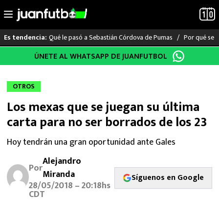
Qué le pasó a Sebastián Córdova de Pumas
Por qué se s
Es tendencia:
Saltar
ÚNETE AL WHATSAPP DE JUANFUTBOL
LO ÚLTIMO
al
contenido
LIGA MX
OTROS
Los mexas que se juegan su última
RAYADOS
carta para no ser borrados de los 23
PUMAS
Hoy tendrán una gran oportunidad ante Gales
ATLANTE
Alejandro
Por
Miranda
Síguenos en Google
SELECCIÓN MEXICANA
28/05/2018 – 20:18hs
CDT
FUTBOL INTERNACIONAL