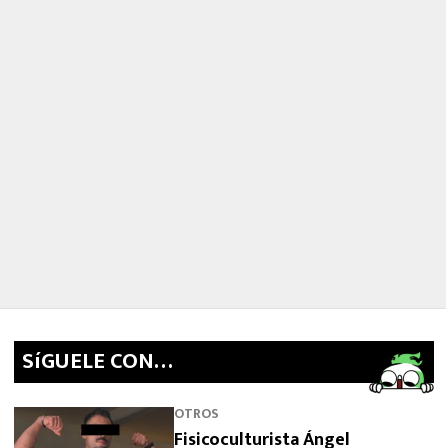
SíGUELE CON…
OTROS
Fisicoculturista Ángel