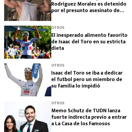
Rodríguez Morales es detenido
por el presunto asesinato de
sus padres
OTROS
El inesperado alimento favorito
de Isaac del Toro en su estricta
dieta
OTROS
Isaac del Toro se iba a dedicar
el futbol pero un miembro de
su familia lo impidió
OTROS
Memo Schutz de TUDN lanza
fuerte indirecta previo a entrar
a La Casa de los Famosos