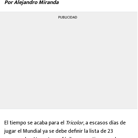
Por Alejandro Miranda
MEXICANOS EN EL EXTRANJERO
PUBLICIDAD
FUTBOL ESTUFA
FÓRMULA 1
BOXEO
LIGA MX
NFL
El tiempo se acaba para el
Tricolor
, a escasos días de
jugar el Mundial ya se debe definir la lista de 23