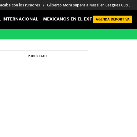
 acaba con los rumores
Gilberto Mora supera a Messi en Leagues Cup 2026: 
L INTERNACIONAL
MEXICANOS EN EL EXTRANJERO
FUTBOL 
AGENDA DEPORTIVA
PUBLICIDAD