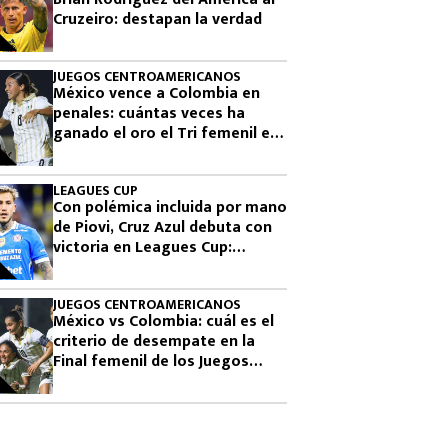
Cruzeiro: destapan la verdad
JUEGOS CENTROAMERICANOS
México vence a Colombia en
penales: cuántas veces ha
ganado el oro el Tri femenil en
los Juegos Centroamericanos
LEAGUES CUP
Con polémica incluida por mano
de Piovi, Cruz Azul debuta con
victoria en Leagues Cup:
cuándo vuelve a jugar
JUEGOS CENTROAMERICANOS
México vs Colombia: cuál es el
criterio de desempate en la
Final femenil de los Juegos
Centroamericanos 2026