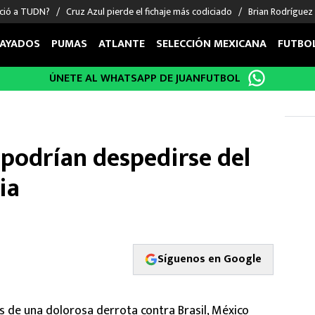
nció a TUDN?
Cruz Azul pierde el fichaje más codiciado
Brian Rodríguez
AYADOS
PUMAS
ATLANTE
SELECCIÓN MEXICANA
FUTBO
ÚNETE AL WHATSAPP DE JUANFUTBOL
OS EN EL EXTRANJERO
FIGURAS
DEPORTES
cias
Keylor Navas
MMA UFC
énez
Chicharito Hernández
Fórmula 1
 podrían despedirse del
choa
Sergio Ramos
Boxeo
uerta
Giorgos Giakoumakis
Béisbol
sia
varez
André Jardine
NFL
o Giménez
NBA
 Huescas
Más deportes
Síguenos en Google
s de una dolorosa derrota contra Brasil, México