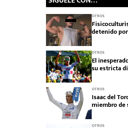
SíGUELE CON…
OTROS
Fisicocultur
detenido por
OTROS
El inesperado
su estricta d
OTROS
Isaac del Tor
miembro de s
OTROS