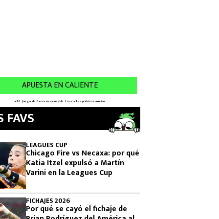
S FAVS
LEAGUES CUP
Chicago Fire vs Necaxa: por qué
Katia Itzel expulsó a Martín
Varini en la Leagues Cup
FICHAJES 2026
Por qué se cayó el fichaje de
Brian Rodríguez del América al