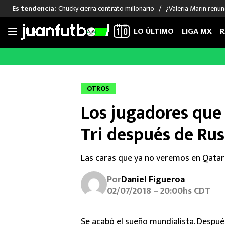
Chucky cierra contrato millonario
¿Valeria Marin renu
Es tendencia:
LO ÚLTIMO
LIGA MX
R
Saltar
al
LIGA MX
FUT INTERNACIONAL
MEXICAN
contenido
Las Noticias
Las Noticias
Las Noti
OTROS
Club América
Selección Mexicana
Raúl Jim
Los jugadores que
Cruz Azul
Champions League
Memo O
Pumas
Europa League
Chino H
Tri después de Ru
Rayados
Real Madrid
Edson Ál
Chivas de Guadalajara
Barcelona
Santiag
Las caras que ya no veremos en Qatar
Atlante
Rodrigo
Por
Daniel Figueroa
Liga MX Femenil
02/07/2018 – 20:00hs CDT
Se acabó el sueño mundialista. Despué