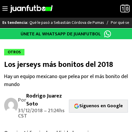
Qué le pasó a Sebastián Córdova de Pumas
Por qué se s
Es tendencia:
Saltar
ÚNETE AL WHATSAPP DE JUANFUTBOL
LO ÚLTIMO
al
contenido
LIGA MX
OTROS
Los jerseys más bonitos del 2018
RAYADOS
Hay un equipo mexicano que pelea por el más bonito del
PUMAS
mundo
ATLANTE
Rodrigo Juarez
Por
Soto
Síguenos en Google
SELECCIÓN MEXICANA
31/12/2018 – 21:24hs
CST
FUTBOL INTERNACIONAL