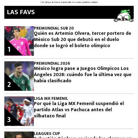
LAS FAVS
PREMUNDIAL SUB 20
Quién es Artemio Olvera, tercer portero de
México Sub 20 que debutó en el duelo
donde se logró el boleto olímpico
1
PREMUNDIAL 2026
México logra pase a Juegos Olímpicos Los
Ángeles 2028: cuándo fue la última vez que
había clasificado
2
LIGA MX FEMENIL
Por qué la Liga MX Femenil suspendió el
partido Atlas vs Pachuca antes del
silbatazo final
3
LEAGUES CUP