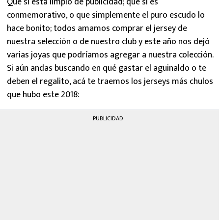
Que si está limpio de publicidad; que si es
MEXICANOS EN EL EXTRANJERO
conmemorativo, o que simplemente el puro escudo lo
hace bonito; todos amamos comprar el jersey de
FUTBOL ESTUFA
nuestra selección o de nuestro club y este año nos dejó
varias joyas que podríamos agregar a nuestra colección.
FÓRMULA 1
Si aún andas buscando en qué gastar el aguinaldo o te
BOXEO
deben el regalito, acá te traemos los jerseys más chulos
que hubo este 2018:
LIGA MX
PUBLICIDAD
NFL